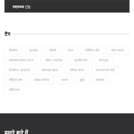
स्वास्थ्य
(5)
टैग
क्रिकेट
फुटबॉल
बीजेपी
भारत
प्रीमियर लीग
शेयर बाजार
लोकसभा चुनाव 2024
दक्षिण अफ्रीका
फुटबॉल मैच
लिवरपूल
मैनचेस्टर यूनाइटेड
लोकसभा चुनाव
पश्चिम बंगाल
प्रधानमंत्री मोदी
चैंपियंस लीग
परीक्षा परिणाम
भाजपा
मुंबई
कांग्रेस
पाकिस्तान
हमारे बारे में