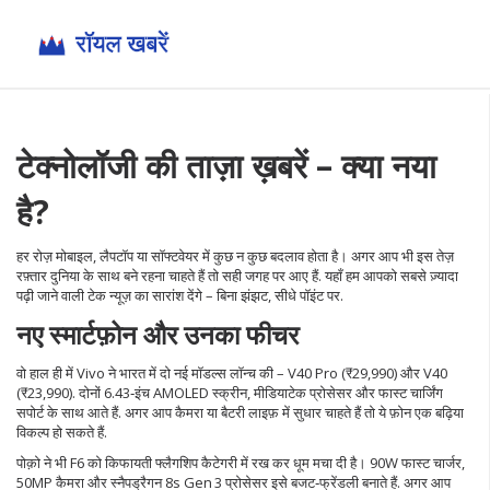
टेक्नोलॉजी की ताज़ा ख़बरें – क्या नया
है?
हर रोज़ मोबाइल, लैपटॉप या सॉफ्टवेयर में कुछ न कुछ बदलाव होता है। अगर आप भी इस तेज़
रफ़्तार दुनिया के साथ बने रहना चाहते हैं तो सही जगह पर आए हैं. यहाँ हम आपको सबसे ज़्यादा
पढ़ी जाने वाली टेक न्यूज़ का सारांश देंगे – बिना झंझट, सीधे पॉइंट पर.
नए स्मार्टफ़ोन और उनका फीचर
वो हाल ही में Vivo ने भारत में दो नई मॉडल्स लॉन्च की – V40 Pro (₹29,990) और V40
(₹23,990). दोनों 6.43‑इंच AMOLED स्क्रीन, मीडियाटेक प्रोसेसर और फास्ट चार्जिंग
सपोर्ट के साथ आते हैं. अगर आप कैमरा या बैटरी लाइफ़ में सुधार चाहते हैं तो ये फ़ोन एक बढ़िया
विकल्प हो सकते हैं.
पोक़ो ने भी F6 को किफायती फ्लैगशिप कैटेगरी में रख कर धूम मचा दी है। 90W फास्ट चार्जर,
50MP कैमरा और स्नैपड्रैगन 8s Gen 3 प्रोसेसर इसे बजट‑फ्रेंडली बनाते हैं. अगर आप