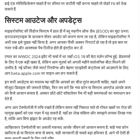
हाई-एंड स्पेसिफ़िकेशन चाहते हैं पर कीमत पर कटौती नहीं करना चाहते तो पोक़ो F6 को देख
सकते हैं.
सिस्टम आउटेज और अपडेट्स
माइक्रोसॉफ्ट की विंडोज सिस्टम में हाल ही में ब्लू स्क्रीन ऑफ डैथ (BSOD) का मुद्दा उभरा.
क्राउडस्ट्राइक के फ़ाल्कन सेंसर अपडेट को कारण माना जा रहा है, लेकिन माइक्रोसॉफ्ट ने
अभी तक इसे पुख़्ता नहीं किया है. अगर आपका पीसी अक्सर रिस्टार्ट हो रहा है तो इस बात पर
नजर रखें और आवश्यक पैच रिलीज़ होते ही इंस्टॉल कर लें.
एप्पल का WWDC 2024 इवेंट भी चर्चा में था जहाँ iOS 18 की बेटा वर्ज़न लॉन्च हुई. डेवलपर्स
के लिए ये एक बड़ी खबर है, लेकिन आम यूज़र्स को अगली महीने सार्वजनिक बीटा मिलने की
उम्मीद है. नई फ़ीचर जैसे स्मार्ट रिस्पॉन्स और बेहतर प्राइवेसी कंट्रोल्स को आज़माने के लिए
आप beta.apple.com पर साइन‑अप कर सकते हैं.
इन सभी अपडेट्स का मतलब यह नहीं कि आपको हर चीज़ तुरंत बदलनी चाहिए. पहले अपने
मौजूदा डिवाइस की जरूरतें देखिए, फिर तय करें कि नया फ़ोन या सिस्टम अपग्रेड आपके काम
को कैसे आसान बनाता है. अक्सर छोटे-छोटे सॉफ़्टवेयर पैच भी बड़ी समस्याओं का समाधान कर
देते हैं.
अगर आप टेक्नोलॉजी में रुचि रखते हैं लेकिन समय नहीं निकाल पाते तो रॉयल खबरें पर रोज़ की
प्रमुख ख़बरों को एक नज़र में पढ़ सकते हैं. यहाँ हर लेख संक्षिप्त और समझने लायक लिखा गया
है, ताकि आप बिना झंझट के अपडेट रह सकें.
आखिरकार टेक्नोलॉजी का असली मकसद आपके जीवन को आसान बनाना है. चाहे नया फ़ोन
खरीदना हो या सिस्टम बग्स से बचना, सही जानकारी ही सबसे बड़ा हथियार है. आगे भी ऐसी ही
साफ़-सुथरी ख़बरों के लिए जुड़े रहिए.