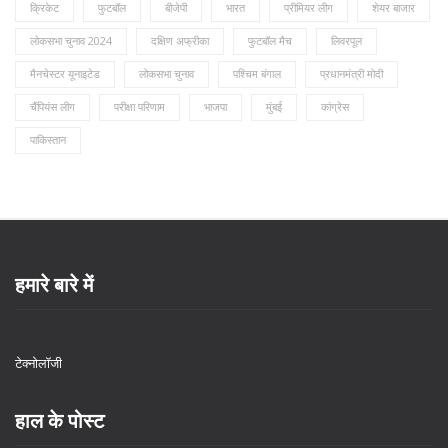
क्रिकेट
फुटबॉल
बीजेपी
भारत
प्रीमियर लीग
शेयर बाजार
लोकसभा चुनाव 2024
दक्षिण अफ्रीका
फुटबॉल मैच
लिवरपूल
मैनचेस्टर यूनाइटेड
लोकसभा चुनाव
पश्चिम बंगाल
प्रधानमंत्री मोदी
चैंपियंस लीग
परीक्षा परिणाम
भाजपा
मुंबई
कांग्रेस
पाकिस्तान
हमारे बारे में
टेक्नोलॉजी
हाल के पोस्ट