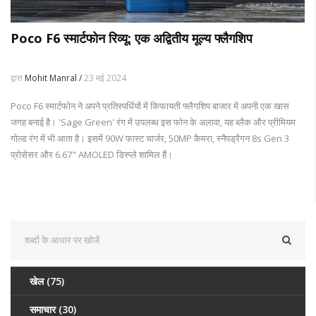
Poco F6 स्मार्टफोन रिव्यू: एक अद्वितीय मूल्य फ्लैगशिप
द्वारा
Mohit Manral /
23 मई 2024
Poco F6 स्मार्टफोन ने अपने प्रतिस्पर्धियों में किफायती फ्लैगशिप बाजार में अपनी एक खास
जगह बनाई है। 'Sage Green' रंग में उपलब्ध इस फोन के अलावा, यह ब्लैक और प्रीमियम
गोल्ड रंग में भी आता है। इसमें 90W फास्ट चार्जर, 50MP कैमरा, स्नैपड्रैगन 8s Gen 3
प्रोसेसर और 6.67" AMOLED डिस्प्ले शामिल हैं।
खेल
(75)
समाचार
(30)