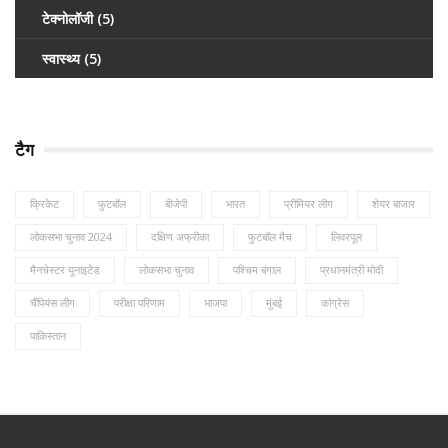
टेक्नोलॉजी
(5)
स्वास्थ्य
(5)
टैग
क्रिकेट
फुटबॉल
बीजेपी
भारत
प्रीमियर लीग
शेयर बाजार
लोकसभा चुनाव 2024
दक्षिण अफ्रीका
फुटबॉल मैच
लिवरपूल
मैनचेस्टर यूनाइटेड
लोकसभा चुनाव
पश्चिम बंगाल
प्रधानमंत्री मोदी
चैंपियंस लीग
परीक्षा परिणाम
भाजपा
मुंबई
कांग्रेस
पाकिस्तान