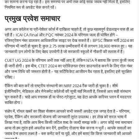
का सामना करना पड़ रहा है। इस समस्या पर अभी तक कोई साफ़ जवाब नहीं मिला है, इसलिए
नियमित रूप से अपडेट चेक करते रहें।
प्रमुख प्रवेश समाचार
अगर आप कॉलेज या प्री‑पेशेवर कोर्स में दाखिला चाहते हैं, तो कुछ महत्वपूर्ण डेडलाइन पास ही आ
रही हैं। ICAI CA Final और PQC नवंम्बर 2024 के परिणाम जल्द ही घोषित होंगे –
रजिस्ट्रेशन नंबर डालकर आधिकारिक साइट पर देख सकते हैं। BPSC शिक्षक भर्ती 2024 का
परिणाम भी जारी हो चुका है; कुल 2.75 लाख उम्मीदवारों में से लगभग 38,900 सफल हुए। यह
जानकारी उन लोगों के लिए बेहद उपयोगी है जो सरकारी स्कूलों में नौकरी की तलाश में हैं।
CUET UG 2024 के परिणाम अभी तक नहीं आए हैं, लेकिन NTA ने बताया कि उत्तर कुंजी जल्द
ही जारी होगी। इस बीच, CTET 2024 का प्रोविज़नल एंसर डाउनलोड करने के लिए रोल नंबर
और जन्म तिथि की जरूरत होती है – यह सर्टिफिकेट आजीवन वैध रहता है, इसलिए इसे सुरक्षित
रखिए।
रैंकिंग की बात करें तो राष्ट्रीय संस्थानों का NIRF 2024 रैंक जारी हो चुका है। शीर्ष
इंजीनियरिंग, मेडिकल और मैनेजमेंट कॉलेजों की सूची यहाँ मिलती है, जिससे आप सही संस्थान
चुन सकते हैं। चाहे आप स्नातक हों या पोस्ट‑ग्रेजुएट, यह डेटा आपके करियर प्लान में मददगार
साबित होगा।
संक्षेप में, रॉयल खबरें का शिक्षा सेक्शन आपको सभी जरूरी अपडेट एक जगह देता है – परिणाम,
प्रवेश, रैंकिंग और सरकारी योजना की जानकारी तुरंत उपलब्ध। हर लेख को सरल भाषा में
लिखा गया है, ताकि आप बिना किसी जटिल शब्द के जल्दी समझ सकें। अगर कोई नया समाचार
आया तो हम तुरंत इसे अपलोड कर देंगे, इसलिए रोज़ाना चेक करना न भूलें। आपके सवालों का
जवाब देना हमारा लक्ष्य है – बस कमेंट करें या पूछें, और हमें बताएं कि किस जानकारी की आपको