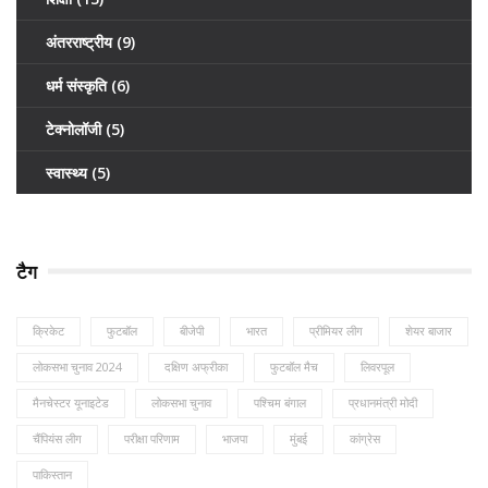
अंतरराष्ट्रीय
(9)
धर्म संस्कृति
(6)
टेक्नोलॉजी
(5)
स्वास्थ्य
(5)
टैग
क्रिकेट
फुटबॉल
बीजेपी
भारत
प्रीमियर लीग
शेयर बाजार
लोकसभा चुनाव 2024
दक्षिण अफ्रीका
फुटबॉल मैच
लिवरपूल
मैनचेस्टर यूनाइटेड
लोकसभा चुनाव
पश्चिम बंगाल
प्रधानमंत्री मोदी
चैंपियंस लीग
परीक्षा परिणाम
भाजपा
मुंबई
कांग्रेस
पाकिस्तान