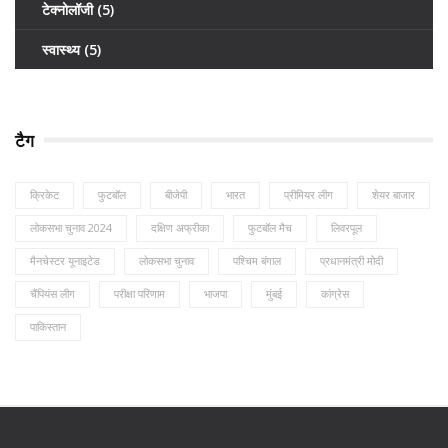
टेक्नोलॉजी
(5)
स्वास्थ्य
(5)
टैग
क्रिकेट
फुटबॉल
बीजेपी
भारत
प्रीमियर लीग
शेयर बाजार
लोकसभा चुनाव 2024
दक्षिण अफ्रीका
फुटबॉल मैच
लिवरपूल
मैनचेस्टर यूनाइटेड
लोकसभा चुनाव
पश्चिम बंगाल
प्रधानमंत्री मोदी
चैंपियंस लीग
परीक्षा परिणाम
भाजपा
मुंबई
कांग्रेस
पाकिस्तान