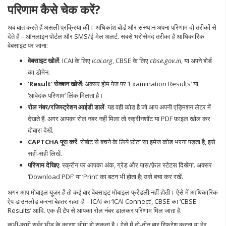
परिणाम कैसे चेक करें?
अब बात करते हैं असली प्रक्रिया की। अधिकांश बोर्ड और संस्थान अपना परिणाम दो तरीकों से
देते हैं – ऑनलाइन पोर्टल और SMS/ई‑मेल अलर्ट. सबसे भरोसेमंद तरीका है आधिकारिक
वेबसाइट पर जाना:
वेबसाइट खोलें
: ICAI के लिए
icai.org
, CBSE के लिए
cbse.gov.in
, या अपने बोर्ड
का डोमेन.
‘Result’ सेक्शन खोजें
: अक्सर होम पेज पर ‘Examination Results’ या
‘आवेदक परिणाम’ लिंक मिलता है।
रोल नंबर/रजिस्ट्रेशन आईडी डालें
: यह वही कोड है जो आप अपनी एड्मिशन लेटर में
देखते हैं. अगर आपका रोल नंबर नहीं मिला तो स्क्रीनशॉट या PDF फ़ाइल खोल कर
दोबारा देखें.
CAPTCHA पूरा करें
: रोबोट से बचने के लिये छोटा सा इमेज कोड भरना पड़ता है, इसे
सही‑सही लिखें.
परिणाम देखिए
: स्क्रीन पर आपका अंक, ग्रेड और पास/फ़ेल स्टेटस दिखेगा. अक्सर
‘Download PDF’ या ‘Print’ का बटन भी होता है; उसे बचा कर रखें.
अगर आप मोबाइल यूज़र हैं तो कई बार वेबसाइट मोबाइल‑फ्रेंडली नहीं होती। ऐसे में आधिकारिक
ऐप डाउनलोड करना बेहतर रहता है – ICAI का ‘ICAI Connect’, CBSE का ‘CBSE
Results’ आदि. एक ही टैप से आपका रोल नंबर डालकर परिणाम मिल जाता है.
कभी‑कभी सर्वर भीड़ के कारण धीमा हो सकता है। ऐसे में दो‑तीन बार रिफ्रेश करना या देर