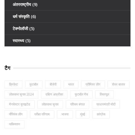
अंतरराष्ट्रीय
(9)
धर्म संस्कृति
(6)
टेक्नोलॉजी
(5)
स्वास्थ्य
(5)
टैग
क्रिकेट
फुटबॉल
बीजेपी
भारत
प्रीमियर लीग
शेयर बाजार
लोकसभा चुनाव 2024
दक्षिण अफ्रीका
फुटबॉल मैच
लिवरपूल
मैनचेस्टर यूनाइटेड
लोकसभा चुनाव
पश्चिम बंगाल
प्रधानमंत्री मोदी
चैंपियंस लीग
परीक्षा परिणाम
भाजपा
मुंबई
कांग्रेस
पाकिस्तान