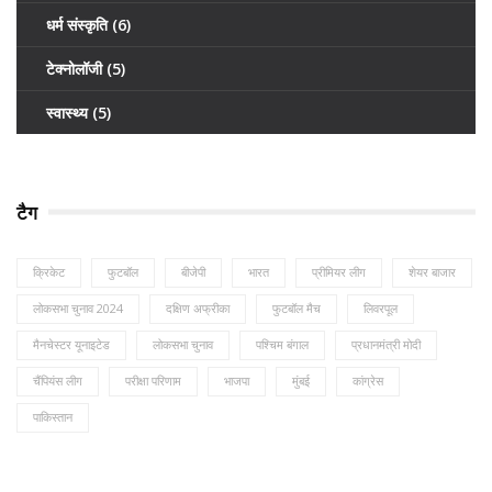
धर्म संस्कृति
(6)
टेक्नोलॉजी
(5)
स्वास्थ्य
(5)
टैग
क्रिकेट
फुटबॉल
बीजेपी
भारत
प्रीमियर लीग
शेयर बाजार
लोकसभा चुनाव 2024
दक्षिण अफ्रीका
फुटबॉल मैच
लिवरपूल
मैनचेस्टर यूनाइटेड
लोकसभा चुनाव
पश्चिम बंगाल
प्रधानमंत्री मोदी
चैंपियंस लीग
परीक्षा परिणाम
भाजपा
मुंबई
कांग्रेस
पाकिस्तान