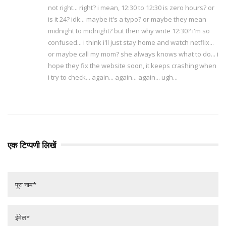
not right... right? i mean, 12:30 to 12:30 is zero hours? or
is it 24? idk... maybe it's a typo? or maybe they mean
midnight to midnight? but then why write 12:30? i'm so
confused... i think i'll just stay home and watch netflix...
or maybe call my mom? she always knows what to do... i
hope they fix the website soon, it keeps crashing when
i try to check... again... again... again... ugh...
एक टिप्पणी लिखें