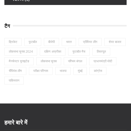
टैग
क्रिकेट
फुटबॉल
बीजेपी
भारत
प्रीमियर लीग
शेयर बाजार
लोकसभा चुनाव 2024
दक्षिण अफ्रीका
फुटबॉल मैच
लिवरपूल
मैनचेस्टर यूनाइटेड
लोकसभा चुनाव
पश्चिम बंगाल
प्रधानमंत्री मोदी
चैंपियंस लीग
परीक्षा परिणाम
भाजपा
मुंबई
कांग्रेस
पाकिस्तान
हमारे बारे में