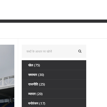
डर्बी मैच स्थगित
खेल
(75)
समाचार
(30)
राजनीति
(25)
व्यापार
(20)
मनोरंजन
(17)