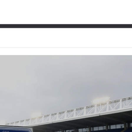
चलते एवरटन बनाम लिवरपूल मर्सीसाइड 