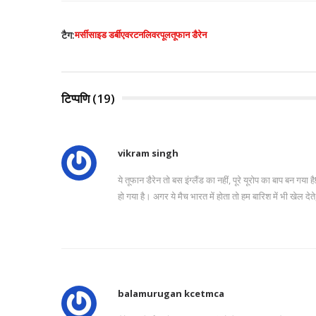
टैग:
मर्सीसाइड डर्बी
एवरटन
लिवरपूल
तूफान डैरेन
टिप्पणि (19)
vikram singh
ये तूफान डैरेन तो बस इंग्लैंड का नहीं, पूरे यूरोप का बाप बन गया 
हो गया है। अगर ये मैच भारत में होता तो हम बारिश में भी खेल द
balamurugan kcetmca