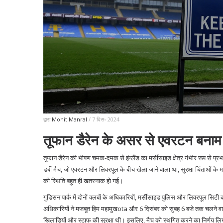
द्वारा
Mohit Manral
/ 7 दिस॰ 2024
तूफान डैरेन के असर से एवरटन बनाम
तूफान डैरेन की भीषण चमक-दमक से इंग्लैंड का मर्सीसाइड क्षेत्र गंभीर रूप से प्र
डर्बी मैच, जो एवरटन और लिवरपूल के बीच खेला जाने वाला था, सुरक्षा चिंताओं क
की स्थिति बहुत ही खतरनाक हो गई।
गुडिसन पार्क में दोनों क्लबों के अधिकारियों, मर्सीसाइड पुलिस और लिवरपूल
अधिकारियों ने मजबूत हिम महामुखota और 6 दिसंबर को सुबह 6 बजे तक चलने वाली 
खिलाड़ियों और स्टाफ की सुरक्षा थी। इसलिए, मैच को स्थगित करने का निर्णय ल