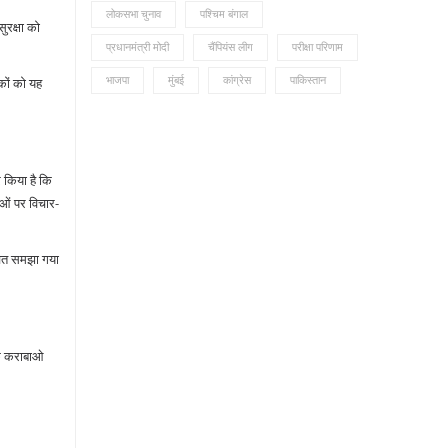
लोकसभा चुनाव
पश्चिम बंगाल
ुरक्षा को
प्रधानमंत्री मोदी
चैंपियंस लीग
परीक्षा परिणाम
भाजपा
मुंबई
कांग्रेस
पाकिस्तान
कों को यह
 किया है कि
ओं पर विचार-
चित समझा गया
 के कराबाओ