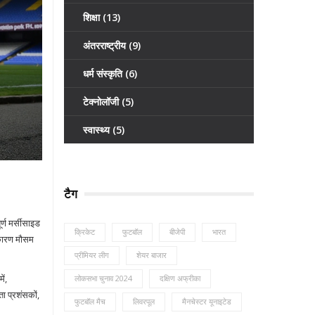
शिक्षा
(13)
अंतरराष्ट्रीय
(9)
धर्म संस्कृति
(6)
टेक्नोलॉजी
(5)
स्वास्थ्य
(5)
टैग
र्ण मर्सीसाइड
क्रिकेट
फुटबॉल
बीजेपी
भारत
 कारण मौसम
प्रीमियर लीग
शेयर बाजार
ं,
लोकसभा चुनाव 2024
दक्षिण अफ्रीका
ा प्रशंसकों,
फुटबॉल मैच
लिवरपूल
मैनचेस्टर यूनाइटेड