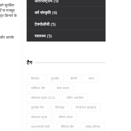
अंतरराष्ट्रीय
(9)
को सुरक्षित
एँ या मजबूत
धर्म संस्कृति
(6)
्र किनारे के
टेक्नोलॉजी
(5)
स्वास्थ्य
(5)
आप और आपके
टैग
क्रिकेट
फुटबॉल
बीजेपी
भारत
प्रीमियर लीग
शेयर बाजार
लोकसभा चुनाव 2024
दक्षिण अफ्रीका
फुटबॉल मैच
लिवरपूल
मैनचेस्टर यूनाइटेड
लोकसभा चुनाव
पश्चिम बंगाल
प्रधानमंत्री मोदी
चैंपियंस लीग
परीक्षा परिणाम