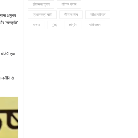
लोकसभा चुनाव
पश्चिम बंगाल
प्रधानमंत्री मोदी
चैंपियंस लीग
परीक्षा परिणाम
ुराना अनुभव
और 'संस्कृति'
भाजपा
मुंबई
कांग्रेस
पाकिस्तान
 बीजेपी एक
े
ाजनीति से