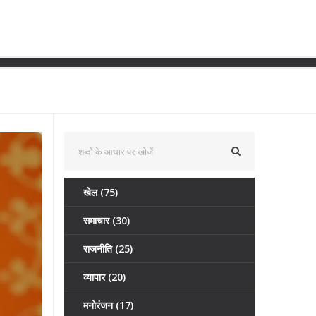
े बिना चल सकती है?
खेल
(75)
समाचार
(30)
राजनीति
(25)
व्यापार
(20)
मनोरंजन
(17)