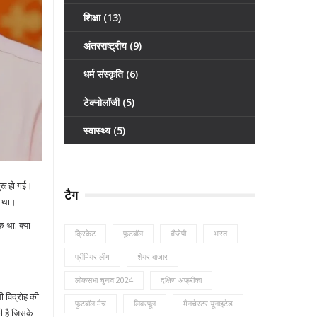
शिक्षा
(13)
अंतरराष्ट्रीय
(9)
धर्म संस्कृति
(6)
टेक्नोलॉजी
(5)
स्वास्थ्य
(5)
ुरू हो गई।
टैग
े था।
क था: क्या
क्रिकेट
फुटबॉल
बीजेपी
भारत
प्रीमियर लीग
शेयर बाजार
लोकसभा चुनाव 2024
दक्षिण अफ्रीका
ी विद्रोह की
फुटबॉल मैच
लिवरपूल
मैनचेस्टर यूनाइटेड
ी है जिसके