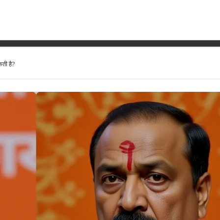
न: क्या बीजेपी अब आरएसएस की मदद क
ती है?