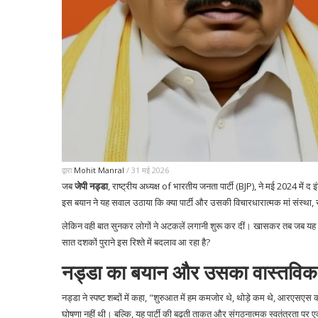
द्वारा
Mohit Manral
/ 31 मई 2026
जब
जेपी नड्डा
,
राष्ट्रीय अध्यक्ष
of
भारतीय जनता पार्टी (BJP)
, ने मई 2024 में
द इ
इस बयान ने यह सवाल उठाया कि क्या पार्टी और उसकी विचारधारात्मक मां संस्था,
लेकिन वही बात सुनकर लोगों ने अटकलें लगानी शुरू कर दीं। खासकर तब जब यह
सात दशकों पुराने इस रिश्ते में बदलाव आ रहा है?
नड्डा का बयान और उसका वास्तविक स
नड्डा ने स्पष्ट शब्दों में कहा, "शुरुआत में हम कमजोर थे, थोड़े कम थे, आरएसएस
घोषणा नहीं थी। बल्कि, यह पार्टी की बढ़ती ताकत और संगठनात्मक स्वतंत्रता प