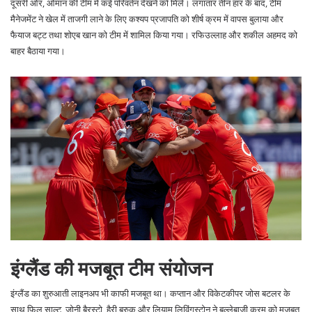
दूसरी ओर, ओमान की टीम में कई परिवर्तन देखने को मिले। लगातार तीन हार के बाद, टीम
मैनेजमेंट ने खेल में ताजगी लाने के लिए कश्यप प्रजापति को शीर्ष क्रम में वापस बुलाया और
फैयाज बट्ट तथा शोएब खान को टीम में शामिल किया गया। रफिउल्लाह और शकील अहमद को
बाहर बैठाया गया।
इंग्लैंड की मजबूत टीम संयोजन
इंग्लैंड का शुरुआती लाइनअप भी काफी मजबूत था। कप्तान और विकेटकीपर जोस बटलर के
साथ फिल साल्ट, जोनी बैरस्टो, हैरी ब्रुक और लियाम लिविंगस्टोन ने बल्लेबाजी क्रम को मजबूत