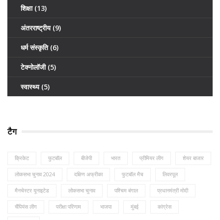
शिक्षा
(13)
अंतरराष्ट्रीय
(9)
धर्म संस्कृति
(6)
टेक्नोलॉजी
(5)
स्वास्थ्य
(5)
टैग
क्रिकेट
फुटबॉल
बीजेपी
भारत
प्रीमियर लीग
शेयर बाजार
लोकसभा चुनाव 2024
दक्षिण अफ्रीका
फुटबॉल मैच
लिवरपूल
मैनचेस्टर यूनाइटेड
लोकसभा चुनाव
पश्चिम बंगाल
प्रधानमंत्री मोदी
चैंपियंस लीग
परीक्षा परिणाम
भाजपा
मुंबई
कांग्रेस