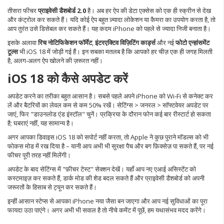
तीसरा फीचर
प्राइवेसी डैशबोर्ड 2.0
है। अब हर ऐप की डेटा एक्सेस को एक ही स्क्रीन से देख
और कंट्रोल कर सकते हैं। यदि कोई ऐप बहुत ज़्यादा लोकेशन या कैमरा का उपयोग करता है, तो
आप तुरंत उसे डिसेबल कर सकते हैं। यह कदम iPhone को पहले से ज्यादा निजी बनाता है।
इसके अलावा
रिच नोटिफिकेशन फॉर्मेट
,
इंटरएक्टिव विज़िटिंग कार्ड्स
और नई
फोटो एन्हांसमेंट
टूल्स
भी iOS 18 में जोड़ी गई हैं। इन सबका मतलब है कि आपको हर चीज़ एक ही जगह मिलती
है, अलग‑अलग ऐप खोलने की ज़रूरत नहीं।
iOS 18 को कैसे अपडेट करें
अपडेट करने का तरीका बहुत आसान है। सबसे पहले अपने iPhone को Wi‑Fi से कनेक्ट कर
लें और बैटरियों का लेवल कम से कम 50% रखें। सेटिंग्स > जनरल > सॉफ्टवेयर अपडेट पर
जाएं, फिर "डाउनलोड एंड इंस्टॉल" चुनें। प्रक्रिया के दौरान फोन कई बार रीस्टार्ट हो सकता
है; घबराएं नहीं, यह सामान्य है।
अगर आपका डिवाइस iOS 18 को सपोर्ट नहीं करता, तो Apple ने कुछ पुराने मॉडल्स को भी
फोकस मोड में रख दिया है – यानी आप अभी भी सुरक्षा पैच और बग फ़िक्सेज़ पा सकते हैं, पर नई
फीचर पूरी तरह नहीं मिलेंगी।
अपडेट के बाद सेटिंग्स में "फ़ीचर टेस्ट" सेक्शन देखें। यहाँ आप नए एआई असिस्टेंट को
कस्टमाइज़ कर सकते हैं, डार्क मोड की शेड बदल सकते हैं और प्राइवेसी डैशबोर्ड को अपनी
जरूरतों के हिसाब से ट्यून कर सकते हैं।
इन्हीं आसान स्टेप्स से आपका iPhone नया जैसा बन जाएगा और आप नई सुविधाओं का पूरा
फायदा उठा पाएंगे। अगर अभी भी सवाल है तो नीचे कमेंट में पूछें, हम यथासंभव मदद करेंगे।