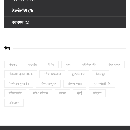
टेक्नोलॉजी
(5)
स्वास्थ्य
(5)
टैग
क्रिकेट
फुटबॉल
बीजेपी
भारत
प्रीमियर लीग
शेयर बाजार
लोकसभा चुनाव 2024
दक्षिण अफ्रीका
फुटबॉल मैच
लिवरपूल
मैनचेस्टर यूनाइटेड
लोकसभा चुनाव
पश्चिम बंगाल
प्रधानमंत्री मोदी
चैंपियंस लीग
परीक्षा परिणाम
भाजपा
मुंबई
कांग्रेस
पाकिस्तान