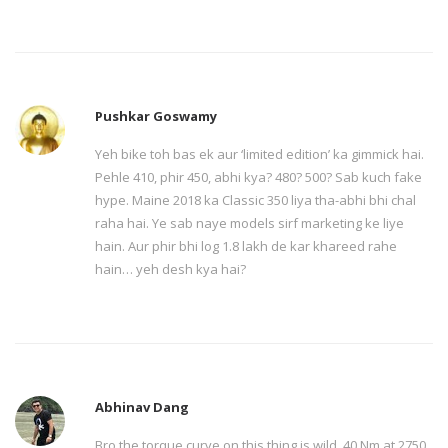
Pushkar Goswamy
Yeh bike toh bas ek aur ‘limited edition’ ka gimmick hai.
Pehle 410, phir 450, abhi kya? 480? 500? Sab kuch fake
hype. Maine 2018 ka Classic 350 liya tha-abhi bhi chal
raha hai. Ye sab naye models sirf marketing ke liye
hain. Aur phir bhi log 1.8 lakh de kar khareed rahe
hain… yeh desh kya hai?
Abhinav Dang
Bro the torque curve on this thing is wild. 40 Nm at 2750