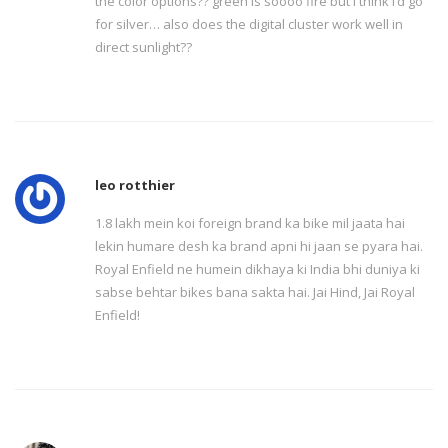
the color options?? green is soooo fire but i think i’d go
for silver… also does the digital cluster work well in
direct sunlight??
leo rotthier
1.8 lakh mein koi foreign brand ka bike mil jaata hai
lekin humare desh ka brand apni hi jaan se pyara hai.
Royal Enfield ne humein dikhaya ki India bhi duniya ki
sabse behtar bikes bana sakta hai. Jai Hind, Jai Royal
Enfield!