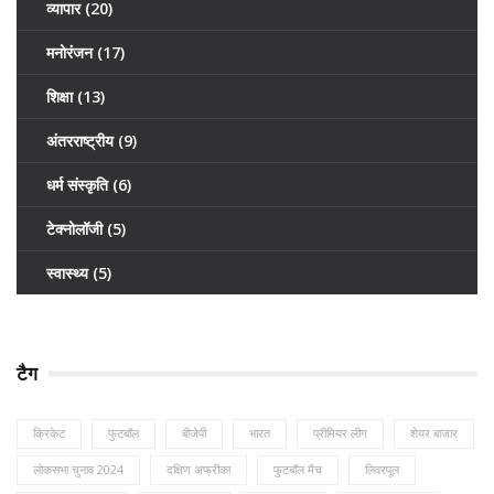
व्यापार
(20)
मनोरंजन
(17)
शिक्षा
(13)
अंतरराष्ट्रीय
(9)
धर्म संस्कृति
(6)
टेक्नोलॉजी
(5)
स्वास्थ्य
(5)
टैग
क्रिकेट
फुटबॉल
बीजेपी
भारत
प्रीमियर लीग
शेयर बाजार
लोकसभा चुनाव 2024
दक्षिण अफ्रीका
फुटबॉल मैच
लिवरपूल