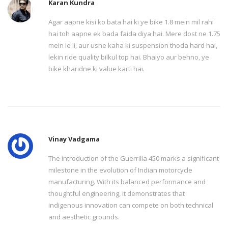
Karan Kundra
Agar aapne kisi ko bata hai ki ye bike 1.8 mein mil rahi
hai toh aapne ek bada faida diya hai. Mere dost ne 1.75
mein le li, aur usne kaha ki suspension thoda hard hai,
lekin ride quality bilkul top hai. Bhaiyo aur behno, ye
bike kharidne ki value karti hai.
Vinay Vadgama
The introduction of the Guerrilla 450 marks a significant
milestone in the evolution of Indian motorcycle
manufacturing. With its balanced performance and
thoughtful engineering, it demonstrates that
indigenous innovation can compete on both technical
and aesthetic grounds.