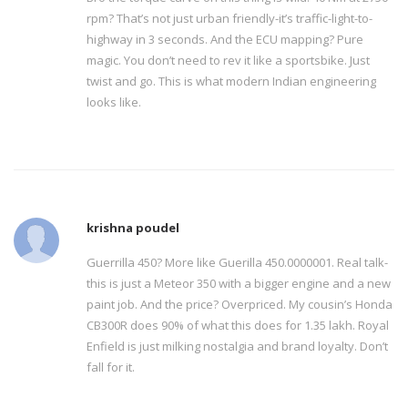
rpm? That’s not just urban friendly-it’s traffic-light-to-
highway in 3 seconds. And the ECU mapping? Pure
magic. You don’t need to rev it like a sportsbike. Just
twist and go. This is what modern Indian engineering
looks like.
krishna poudel
Guerrilla 450? More like Guerilla 450.0000001. Real talk-
this is just a Meteor 350 with a bigger engine and a new
paint job. And the price? Overpriced. My cousin’s Honda
CB300R does 90% of what this does for 1.35 lakh. Royal
Enfield is just milking nostalgia and brand loyalty. Don’t
fall for it.