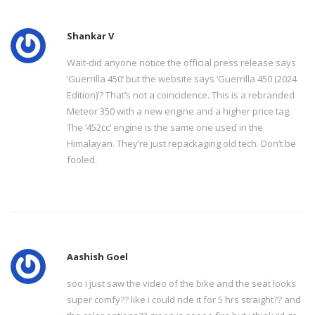
Shankar V
Wait-did anyone notice the official press release says
‘Guerrilla 450’ but the website says ‘Guerrilla 450 (2024
Edition)’? That’s not a coincidence. This is a rebranded
Meteor 350 with a new engine and a higher price tag.
The ‘452cc’ engine is the same one used in the
Himalayan. They’re just repackaging old tech. Don’t be
fooled.
Aashish Goel
soo i just saw the video of the bike and the seat looks
super comfy?? like i could ride it for 5 hrs straight?? and