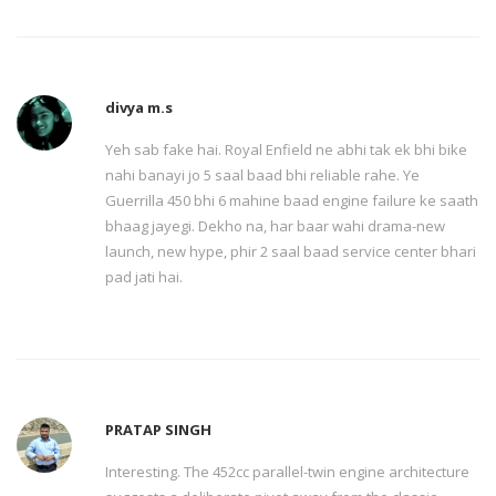
divya m.s
Yeh sab fake hai. Royal Enfield ne abhi tak ek bhi bike
nahi banayi jo 5 saal baad bhi reliable rahe. Ye
Guerrilla 450 bhi 6 mahine baad engine failure ke saath
bhaag jayegi. Dekho na, har baar wahi drama-new
launch, new hype, phir 2 saal baad service center bhari
pad jati hai.
PRATAP SINGH
Interesting. The 452cc parallel-twin engine architecture