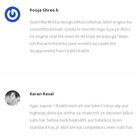
Pooja Shree.k
Guerrilla 450 ka design bilkul solid hai, lekin engine ka
sound thoda kam zyada hi smooth laga. Kya ye 452cc
ka engine real life mein 35-40 kmpl de payega? Main
toh Royal Enfield ke past models ke saath bhi
disappointed hoon kabhi kabhi.
Karan Raval
Agar aapne 1.8 lakh mein ek aisi bike li hai jo city aur
highway dono pe achhe se chale toh ye decision bilkul
sahi hai. Sabse badi baat-ABS aur tubeless tyres
standard hai, jo abhi bhi kai competitors mein nahi hai.