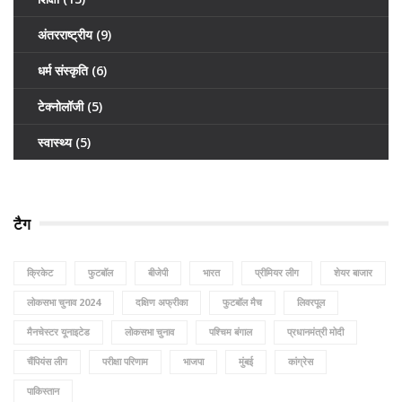
अंतरराष्ट्रीय
(9)
धर्म संस्कृति
(6)
टेक्नोलॉजी
(5)
स्वास्थ्य
(5)
टैग
क्रिकेट
फुटबॉल
बीजेपी
भारत
प्रीमियर लीग
शेयर बाजार
लोकसभा चुनाव 2024
दक्षिण अफ्रीका
फुटबॉल मैच
लिवरपूल
मैनचेस्टर यूनाइटेड
लोकसभा चुनाव
पश्चिम बंगाल
प्रधानमंत्री मोदी
चैंपियंस लीग
परीक्षा परिणाम
भाजपा
मुंबई
कांग्रेस
पाकिस्तान