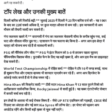
आगे रह सकते हैं।
टॉप लेख और उनकी मुख्य बातें
दिल्ली बारिश की रिकॉर्ड‑बढ़ी:** जुलाई 2025 में दिल्ली ने 23 दिन बारिश दर्ज की – यह 1901
के बाद का 22वां सबसे अधिक है, पर कुल मात्रा औसत से कम रही। इस जानकारी से आप
मौसम की तैयारी जल्दी कर सकते हैं।
गंगा जलस्तर खतरे में:** वाराणसी में गंगा का जलस्तर चेतावनी सीमा के करीब पहुंच गया, कई
घाट और शीतला मंदिर डूब गए। प्रशासन ने नाव चलाना बंद किया है – अगर आप इस क्षेत्र में
यात्रा की योजना बना रहे हैं तो सावधानी बरतें।
PSG की चैंपियंस लीग जीत:** PSG ने इंटर मिलान को 5-0 से हराकर पहला यूएफए
चैंपियनशिप खिताब जीता। फुटबॉल फैन के लिए यह बड़ी ख़बर है, और आप इस मैच का हाइलाइट
देख सकते हैं।
World Test Championship में रोहित शर्मा:** रोहित ने टॉप 10 में जगह बनाई, साथ
ही शुबमन गिल और एचएस ब्रुक्स भी शानदार प्रदर्शन कर रहे हैं। अगर आप क्रिकेट के
आंकड़े पसंद करते हैं तो ये लेख जरूर पढ़ें।
Hina Khan की सिक्रेट शादी:** टीवी स्टार Hina Khan ने 13 साल पुराने रिश्ते को
आखिरकार सार्वजनिक किया, Rocky Jaiswal से शादी हुई है। यह खबर एंटरटेनमेंट सेक्टर
में काफी चर्चा बना रही है।
इन लेखों के अलावा भी कई रोचक विषय हैं – जैसे UP RTE एडमिशन की गड़बड़ी, CBSE बोर्ड
रिज़ल्ट का अंदाज़ा और नई कार Kia Syros की लॉन्च डेट। हर पोस्ट को पढ़कर आप
अपडेटेड रहेंगे और किसी बड़ी ख़बर से चूक नहीं पाएंगे।