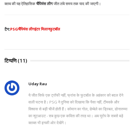
क्लब की यह ऐतिहासिक
चैंपियंस लीग
जीत लंबे समय तक याद की जाएगी।
टैग:
PSG
चैंपियंस लीग
इंटर मिलान
फुटबॉल
टिप्पणि (11)
Uday Rau
ये जीत सिर्फ एक ट्रॉफी नहीं, फ्रांस के फुटबॉल के अहंकार को बदल देने
वाली घटना है। PSG ने दुनिया को दिखाया कि पैसा नहीं, टीमवर्क और
विश्वास से बड़ी चीजें होती हैं। कोमान का गोल, डेम्बेले का ड्रिबल, डोनारुम्मा
का शूटआउट - सब कुछ एक कविता की तरह था। अब यूरोप के सबसे बड़े
क्लब्स भी इनकी ओर देखेंगे।