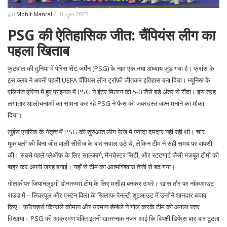
द्वारा
Mohit Manral
/ 10 जुल॰ 2025
PSG की ऐतिहासिक जीत: चैंपियंस लीग का
पहला खिताब
फुटबॉल की दुनिया में पेरिस सेंट-जर्मेन (PSG) के नाम एक नया अध्याय जुड़ गया है। फ्रांस के
इस क्लब ने अपनी पहली UEFA चैंपियंस लीग ट्रॉफी जीतकर इतिहास बना दिया। म्यूनिख के
एलियंज एरिना में हुए फाइनल में PSG ने इंटर मिलान को 5-0 जैसे बड़े अंतर से रौंदा। इस तरह
लगातार आलोचनाओं का सामना कर रहे PSG ने फैंस को जबरदस्त जश्न मनाने का मौका
दिया।
लुईस एनरिक के नेतृत्व में PSG की शुरुआत लीग फेज में ज्यादा दमदार नहीं रही थी। चार
मुकाबलों की बिना जीत वाली सीरीज के बाद सवाल उठे थे, लेकिन टीम ने सही समय पर वापसी
की। सबसे पहले प्लेऑफ के लिए साल्जबर्ग, मैनचेस्टर सिटी, और स्टटगार्ट जैसी मजबूत टीमों को
बाहर कर अपनी जगह बनाई। यहाँ से टीम का आत्मविश्वास तेजी से बढ़ गया।
गोलकीपर जियानलुइगी डोनारुम्मा टीम के लिए मसीहा बनकर उभरे। खास तौर पर नॉकआउट
राउंड में – लिवरपूल और एस्टन विला के खिलाफ पेनल्टी शूटआउट में उन्होंने शानदार बचाव
किए। फ़ॉरवर्ड्स किंग्सले कोमान और उस्मान डेम्बेले ने गोल करके टीम को अगला स्तर
दिखाया। PSG की आक्रमण पंक्ति इतनी खतरनाक नजर आई कि विपक्षी डिफेंस बार-बार टूटता