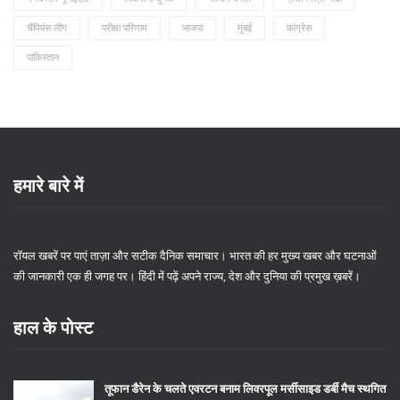
चैंपियंस लीग
परीक्षा परिणाम
भाजपा
मुंबई
कांग्रेस
पाकिस्तान
हमारे बारे में
रॉयल खबरें पर पाएं ताज़ा और सटीक दैनिक समाचार। भारत की हर मुख्य खबर और घटनाओं
की जानकारी एक ही जगह पर। हिंदी में पढ़ें अपने राज्य, देश और दुनिया की प्रमुख ख़बरें।
हाल के पोस्ट
तूफान डैरेन के चलते एवरटन बनाम लिवरपूल मर्सीसाइड डर्बी मैच स्थगित