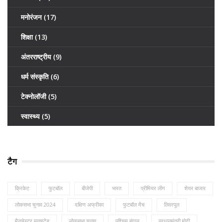
मनोरंजन
(17)
शिक्षा
(13)
अंतरराष्ट्रीय
(9)
धर्म संस्कृति
(6)
टेक्नोलॉजी
(5)
स्वास्थ्य
(5)
टैग
क्रिकेट
फुटबॉल
बीजेपी
भारत
प्रीमियर लीग
शेयर बाजार
लोकसभा चुनाव 2024
दक्षिण अफ्रीका
फुटबॉल मैच
लिवरपूल
मैनचेस्टर यूनाइटेड
लोकसभा चुनाव
पश्चिम बंगाल
प्रधानमंत्री मोदी