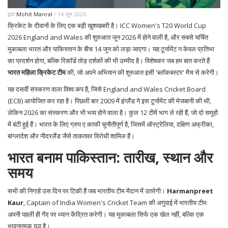
द्वारा
Mohit Manral
/ 14 जून 2026
क्रिकेट के दीवानों के लिए एक बड़ी खुशखबरी है।
ICC Women's T20 World Cup
2026
England and Wales
की शुरुआत जून 2026 में होने वाली है, और सबसे चर्चित
मुकाबला भारत और पाकिस्तान के बीच 14 जून को लड़ा जाएगा। यह टूर्नामेंट न केवल प्रतिभा
का प्रदर्शन होगा, बल्कि रिकॉर्ड तोड़ दर्शकों की भी उम्मीद है। विशेषकर जब हम बात करते हैं
भारत महिला क्रिकेट टीम
की, जो अपने अभियान की शुरुआत इसी 'ब्लॉकबस्टर' मैच से करेगी।
यह दसवीं संस्करण वाला विश्व कप है, जिसे
England and Wales Cricket Board
(ECB)
आयोजित कर रहा है। पिछली बार 2009 में इंग्लैंड ने इस टूर्नामेंट की मेजबानी की थी,
लेकिन 2026 का संस्करण और भी भव्य होने वाला है। कुल 12 टीमें भाग ले रही हैं, जो दो समूहों
में बंटी हुई हैं। भारत के लिए ग्रुप ए काफी चुनौतीपूर्ण है, जिसमें ऑस्ट्रेलिया, दक्षिण अफ्रीका,
बांग्लादेश और नीदरलैंड जैसे ताकतवर विरोधी शामिल हैं।
भारत बनाम पाकिस्तान: तारीख, स्थान और
समय
सभी की निगाहें उस दिन पर टिकी हैं जब भारतीय टीम मैदान में उतरेगी।
Harmanpreet
Kaur
,
Captain
of
India Women's Cricket Team
की अगुवाई में भारतीय टीम
अपनी पहली ही गेंद पर ध्यान केंद्रित करेगी। यह मुकाबला सिर्फ एक खेल नहीं, बल्कि एक
भावनात्मक युद्ध है।