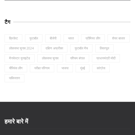
टैग
क्रिकेट
फुटबॉल
बीजेपी
भारत
प्रीमियर लीग
शेयर बाजार
लोकसभा चुनाव 2024
दक्षिण अफ्रीका
फुटबॉल मैच
लिवरपूल
मैनचेस्टर यूनाइटेड
लोकसभा चुनाव
पश्चिम बंगाल
प्रधानमंत्री मोदी
चैंपियंस लीग
परीक्षा परिणाम
भाजपा
मुंबई
कांग्रेस
पाकिस्तान
हमारे बारे में