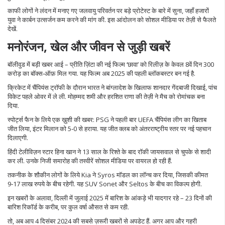
काफी लोगों ने लंदन में मनाए गए जलवायु परिवर्तन पर बड़े प्रोटेस्ट के बारे में सुना, जहाँ हजारों
युवा ने कार्बन उत्सर्जन कम करने की मांग की. इस आंदोलन को सोशल मीडिया पर तेज़ी से फैलते
देखें.
मनोरंजन, खेल और जीवन से जुड़ी खबरें
बॉलीवुड में बड़ी खबर आई – प्रीति ज़िंटा की नई फिल्म ‘छावा’ को रिलीज़ के केवल 8वें दिन 300
करोड़ का बॉक्स‑ऑफ़ मिल गया. यह फिल्म अब 2025 की पहली ब्लॉकबस्टर बन गई है.
क्रिकेट में चैंपियंस ट्रॉफी के दौरान भारत ने बांग्लादेश के खिलाफ शानदार गेंदबाजी दिखाई, पांच
विकेट पहले ओवर में ले ली. मोहम्मद शमी और हरशित राणा की तेज़ी ने मैच को रोमांचक बना
दिया.
स्पोर्ट्स फैन के लिये एक ख़ुशी की खबर: PSG ने पहली बार UEFA चैंपियंस लीग का खिताब
जीत लिया, इंटर मिलान को 5‑0 से हराया. यह जीत क्लब को अंतरराष्ट्रीय स्तर पर नई पहचान
दिलाएगी.
हिंदी टेलीविज़न स्टार हिना खान ने 13 साल के रिश्ते के बाद रॉकी जायसवाल से चुपके से शादी
कर ली. उनके निजी समारोह की तस्वीरें सोशल मीडिया पर वायरल हो रही हैं.
तकनीक के शौकीन लोगों के लिये Kia ने Syros मॉडल का लॉन्च कर दिया, जिसकी कीमत
9‑17 लाख रुपये के बीच रहेगी. यह SUV Sonet और Seltos के बीच का विकल्प होगी.
इन खबरों के अलावा, दिल्ली में जुलाई 2025 में बारिश के आंकड़े भी यादगार रहे – 23 दिनों की
बारिश रिकॉर्ड के करीब, पर कुल वर्षा औसत से कम रही.
तो, अब आप 4 दिसंबर 2024 की सबसे ज़रूरी खबरों से अपडेट हैं. अगर आप और गहरी