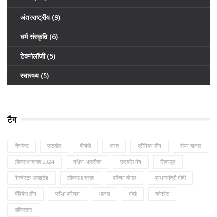
अंतरराष्ट्रीय
(9)
धर्म संस्कृति
(6)
टेक्नोलॉजी
(5)
स्वास्थ्य
(5)
टैग
क्रिकेट
फुटबॉल
बीजेपी
भारत
प्रीमियर लीग
शेयर बाजार
लोकसभा चुनाव 2024
दक्षिण अफ्रीका
फुटबॉल मैच
लिवरपूल
मैनचेस्टर यूनाइटेड
लोकसभा चुनाव
पश्चिम बंगाल
प्रधानमंत्री मोदी
चैंपियंस लीग
परीक्षा परिणाम
भाजपा
मुंबई
कांग्रेस
पाकिस्तान