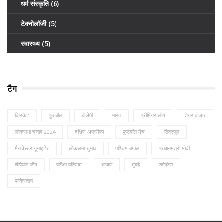
धर्म संस्कृति
(6)
टेक्नोलॉजी
(5)
स्वास्थ्य
(5)
टैग
क्रिकेट
फुटबॉल
बीजेपी
भारत
प्रीमियर लीग
शेयर बाजार
लोकसभा चुनाव 2024
दक्षिण अफ्रीका
फुटबॉल मैच
लिवरपूल
मैनचेस्टर यूनाइटेड
लोकसभा चुनाव
पश्चिम बंगाल
प्रधानमंत्री मोदी
चैंपियंस लीग
परीक्षा परिणाम
भाजपा
मुंबई
कांग्रेस
पाकिस्तान