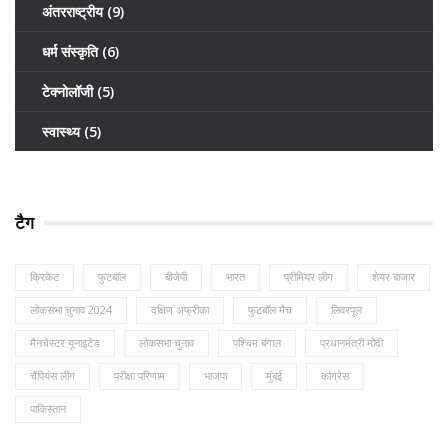
अंतरराष्ट्रीय
(9)
धर्म संस्कृति
(6)
टेक्नोलॉजी
(5)
स्वास्थ्य
(5)
टैग
क्रिकेट
फुटबॉल
बीजेपी
भारत
प्रीमियर लीग
शेयर बाजार
लोकसभा चुनाव 2024
दक्षिण अफ्रीका
फुटबॉल मैच
लिवरपूल
मैनचेस्टर यूनाइटेड
लोकसभा चुनाव
पश्चिम बंगाल
प्रधानमंत्री मोदी
चैंपियंस लीग
परीक्षा परिणाम
भाजपा
मुंबई
कांग्रेस
पाकिस्तान