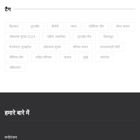
टैग
क्रिकेट
फुटबॉल
बीजेपी
भारत
प्रीमियर लीग
शेयर बाजार
लोकसभा चुनाव 2024
दक्षिण अफ्रीका
फुटबॉल मैच
लिवरपूल
मैनचेस्टर यूनाइटेड
लोकसभा चुनाव
पश्चिम बंगाल
प्रधानमंत्री मोदी
चैंपियंस लीग
परीक्षा परिणाम
भाजपा
मुंबई
कांग्रेस
पाकिस्तान
हमारे बारे में
मनोरंजन