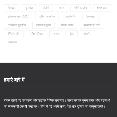
क्रिकेट
फुटबॉल
बीजेपी
भारत
प्रीमियर लीग
शेयर बाजार
लोकसभा चुनाव 2024
दक्षिण अफ्रीका
फुटबॉल मैच
लिवरपूल
मैनचेस्टर यूनाइटेड
लोकसभा चुनाव
पश्चिम बंगाल
प्रधानमंत्री मोदी
चैंपियंस लीग
परीक्षा परिणाम
भाजपा
मुंबई
कांग्रेस
पाकिस्तान
हमारे बारे में
रॉयल खबरें पर पाएं ताज़ा और सटीक दैनिक समाचार। भारत की हर मुख्य खबर और घटनाओं
की जानकारी एक ही जगह पर। हिंदी में पढ़ें अपने राज्य, देश और दुनिया की प्रमुख ख़बरें।