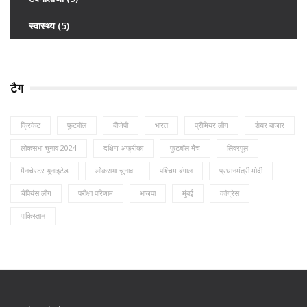
स्वास्थ्य
(5)
टैग
क्रिकेट
फुटबॉल
बीजेपी
भारत
प्रीमियर लीग
शेयर बाजार
लोकसभा चुनाव 2024
दक्षिण अफ्रीका
फुटबॉल मैच
लिवरपूल
मैनचेस्टर यूनाइटेड
लोकसभा चुनाव
पश्चिम बंगाल
प्रधानमंत्री मोदी
चैंपियंस लीग
परीक्षा परिणाम
भाजपा
मुंबई
कांग्रेस
पाकिस्तान