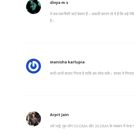
divya m.s
ये सब तकनीकी चार्ट बेकार हैं। असली कारण तो ये है कि बड़े निवेश
है।
manisha karlupia
कभी-कभी बाजार गिरता है ताकि हम सोच सकें। शायद ये गिरावट हमे
Arpit Jain
अरे भाई, तुम लोग 50-DMA और 30-DMA के चक्कर में फंस गए हो।