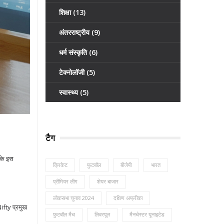
शिक्षा
(13)
अंतरराष्ट्रीय
(9)
धर्म संस्कृति
(6)
टेक्नोलॉजी
(5)
स्वास्थ्य
(5)
टैग
 के इस
क्रिकेट
फुटबॉल
बीजेपी
भारत
प्रीमियर लीग
शेयर बाजार
लोकसभा चुनाव 2024
दक्षिण अफ्रीका
Nifty प्रमुख
फुटबॉल मैच
लिवरपूल
मैनचेस्टर यूनाइटेड