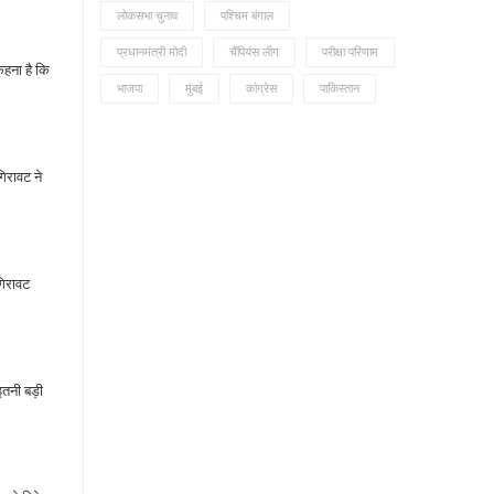
लोकसभा चुनाव
पश्चिम बंगाल
प्रधानमंत्री मोदी
चैंपियंस लीग
परीक्षा परिणाम
कहना है कि
भाजपा
मुंबई
कांग्रेस
पाकिस्तान
िरावट ने
गिरावट
इतनी बड़ी