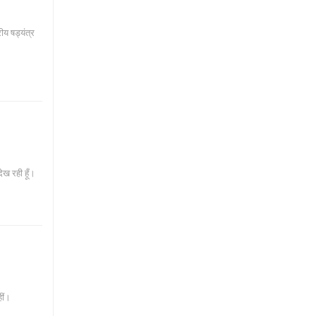
ीय षड्यंत्र
ेख रही हूँ।
हीं।