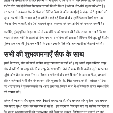
लीलावती अस्पताल के डॉक्टर नितिन दंगे ने सूचना दी कि सैफ को थोरासिक रीढ़ की हड्डी में
गंभीर चोटें आई हैं लेकिन फिलहाल उनकी स्थिति स्थिर है और वे धीरे-धीरे सुधार की ओर हैं।
इस घटना ने न केवल सैफ के फैंस को चिंतित किया है, बल्कि यह मुंबई के बांद्रा जैसे इलाकों की
सुरक्षा पर भी गंभीर सवाल खड़े करती है। कई बड़े सितारों और प्रतिष्ठित व्यक्तियों द्वारा यहां
निवास किया जाता है, और ऐसी घटनाएं सुरक्षा व्यवस्था की कमजोरियों को उजागर करती हैं।
हालाँकि, मुंबई पुलिस ने इस मामले में एक संदिग्ध की पहचान की है और उनका मानना है कि यह
हमला संभवतः चोरी के इरादे से किया गया था। संदिग्ध की तलाश में विभिन्न टीमें जुटी हुई हैं और
पुलिस इस बात की पुष्टि कर रही है कि इस घटना के पीछे कोई अन्य गहरी साज़िश तो नहीं है।
सभी की शुभकामनाएँ सैफ के साथ
हमले के समय, सैफ की पत्नी करीना कपूर खान घर पर नहीं थीं। वह अपनी बहन करिश्मा कपूर
और दोस्तों सोनम कपूर और रिया कपूर के साथ थीं। जैसे ही खबर मिली, करीना तुरंत अस्पताल
पहुंची और सैफ के बगल में समय बिताया। परिजनों और करीबी लोगों के अलावा, फैंस, सहकर्मी
और राजनेताओं ने भी सैफ के स्वास्थ्य और सुरक्षा के लिए चिंता प्रकट की है। सोशल मीडिया
पर भारी संख्या में शुभकामनाओं का भंडार लग गया, जिसमें सभी ने अभिनेता के शीघ्र स्वस्थ होने
की कामना की।
श्रेत्र में स्वास्थ्य और सुरक्षा संबंधी चिंताएँ अब बढ़ गई हैं, और सरकार और पुलिस प्रशासन पर
एक बेहतर सुरक्षा प्रबंध की मांग तेज़ हो गई है। इस घटना ने फिर एक बार यह साबित कर दिया है
कि सुरक्षा आवश्यकताओं को नज़रअंदाज़ नहीं किया जा सकता, विशेषकर उन स्थानों पर जहां