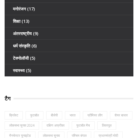
मनोरंजन
(17)
शिक्षा
(13)
अंतरराष्ट्रीय
(9)
धर्म संस्कृति
(6)
टेक्नोलॉजी
(5)
स्वास्थ्य
(5)
टैग
क्रिकेट
फुटबॉल
बीजेपी
भारत
प्रीमियर लीग
शेयर बाजार
लोकसभा चुनाव 2024
दक्षिण अफ्रीका
फुटबॉल मैच
लिवरपूल
मैनचेस्टर यूनाइटेड
लोकसभा चुनाव
पश्चिम बंगाल
प्रधानमंत्री मोदी