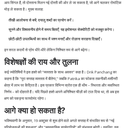
आप सिंगल हैं, तो दोस्ताना मिलन नई दोस्ती की ओर ले जा सकता है, जो आगे चलकर रोमांटिक
मोड़ ले सकता है। मुख्य सलाह:
तीखी आलोचना से बचें; दयालु शब्दों का प्रयोग करें।
सुनने और विश्वसनीय होने में समय बिताएँ; यह इमोशनल सेक्योरिटी को मजबूत करेगा।
छोटी‑छोटी उपलब्धियों का साथ में जश्न मनाएँ और रोज़ाना सराहना दिखाएँ।
इन सरल कदमों से प्रेम धीरे‑धीरे लेकिन निश्चित रूप से आगे बढ़ेगा।
विशेषज्ञों की राय और तुलना
कई ज्योतिषियों ने इस हफ़्ते को “व्यस्तता के साथ अवसर” कहा है। Drik Panchang का
कहना है कि “पूरा सप्ताह व्यस्तता में बीतेगा,” जबकि Patrika का फोकस तकनीकी‑मशीनरी
क्षेत्र में लाभ पर केंद्रित है। इस प्रकार विभिन्न स्रोत एक ही थीम – स्थिरता और व्यवस्थित
निर्णय – को दोहराते हैं। यदि पिछले हफ़्ते आपने अनिश्चित चीज़ों को टाल दिया था, तो अब इस
क्षण को पकड़ना फायदेमंद रहेगा।
आगे क्या हो सकता है?
भविष्यवाणी के अनुसार, 19 अक्टूबर से शुरू होने वाले अगले सप्ताह में संभावित रूप से “नई
परियोजनाओं की शुरुआत” और “व्यावसायिक साझेदारियों” की संभावना बढ़ेगी। इसलिए, इस