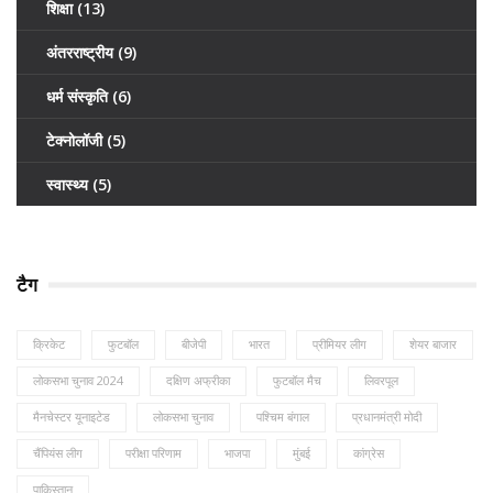
शिक्षा
(13)
अंतरराष्ट्रीय
(9)
धर्म संस्कृति
(6)
टेक्नोलॉजी
(5)
स्वास्थ्य
(5)
टैग
क्रिकेट
फुटबॉल
बीजेपी
भारत
प्रीमियर लीग
शेयर बाजार
लोकसभा चुनाव 2024
दक्षिण अफ्रीका
फुटबॉल मैच
लिवरपूल
मैनचेस्टर यूनाइटेड
लोकसभा चुनाव
पश्चिम बंगाल
प्रधानमंत्री मोदी
चैंपियंस लीग
परीक्षा परिणाम
भाजपा
मुंबई
कांग्रेस
पाकिस्तान