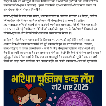
राष्ट्रीय‑स्तर की बंदी सूची से लेकर विभिन्न राज्यों में अतिरिक्त छुट्टियों तक, सभी डेटा सीधे
उपयोगकर्ता‑के‑हाथ में पहुंचता है। इससे व्यापारियों, एचआर मैनजर्स और सामान्य जनता को
लेन‑देन की तैयारी में मदद मिलती है।
बाजार‑प्रेमियों के लिए
शेयर बाजार
,
भारतीय स्टॉक्स में अचानक गिरावट, FII बिक्री, लेवरेज
लिक्विडेशन और वैश्विक आर्थिक संकेतक
की विस्तृत रिपोर्ट उपलब्ध है। हालिया
20‑minute ड्रॉप की वजहों को समझाने में हम सेक्टर‑वाइज़ डेटा, विदेशी निवेश प्रवाह और
RBI‑SEBI की नई स्थिरीकरण‑नीतियों को जोड़ते हैं। इस तरह के विश्लेषण से निवेशकों को
जोखिम‑प्रबंधन और पोर्टफोलियो‑समीक्षा में सरलीकरण मिलता है।
आख़िर में, नौकरी‑प्लस चाहने वालों के लिए
IBPS
,
2025 की बड़ी बैंकिंग भर्ती, RRB पद,
आवेदन डेटा और साक्षात्कार तारीखें
की पूरी जानकारी इस पेज पर संकलित है। स्नातक,
पोस्ट‑ग्रेज़ुएट या कुशल तकनीशियन – सभी के लिए विस्तृत मार्गदर्शिका, परीक्षा‑पैटर्न और
तैयारी‑सामग्री का उल्लेख है। इन सबके बाद नीचे आप देखेंगे कि कैसे ये विभिन्न खबरें आपस में
जुड़े हुए हैं और दैनिक पढ़ाई के लिए क्या‑क्या महत्वपूर्ण है। अब आगे की सूची में आप इन सभी
विषयों की ताज़ा खबरें, विश्लेषण और अपडेट पाएँगे, जो आपके जानकारी‑भंडार को पूरा करेंगे।