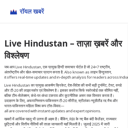
Live Hindustan
– ताज़ा ख़बरें और
विश्लेषण
जब आप
Live Hindustan
,
एक प्रमुख हिन्दी समाचार पोर्टल है जो 24×7 राष्ट्रीय,
अंतर्राष्ट्रीय और खेल‑समाचार प्रदान करता है
. Also known as
लाइभ हिन्दुस्तान
,
it offers real‑time updates and in‑depth analysis for readers across India
Live Hindustan का प्रमुख आकर्षण
क्रिकेट
,
देश‑विदेश की सभी बड़ी टूर्नामेंट, टेस्ट, वनडे
और टी‑20 की लाइव स्कोर एवं विश्लेषण
है। इसका कवरेज सिर्फ स्कोरबोर्ड तक सीमित नहीं,
बल्कि टीम‑सेलेक्शन, कंधे‑पर‑कंधा टकराव और कूटनीतिक असर तक विस्तार करता है।
उदाहरण के लिए, अफग़ानिस्तान‑पाकिस्तान टी‑20 सीरीज़, स्रीलंका‑न्यूज़ीलैंड रद्द मैच और
भारत‑पाकिस्तान महिला विश्व कप टॉस‑विवाद—
all are covered with instant updates and expert opinions.
खबरों में आर्थिक पहलू भी उतना ही अहम है।
बैंकिंग
,
RBI के नए बैंक बंदी कैलेंडर, राज्यवार
छुट्टियों और वित्तीय नीतियों की ताज़ा जानकारी
यहाँ मिलती है। जुलाई 2025 में जारी