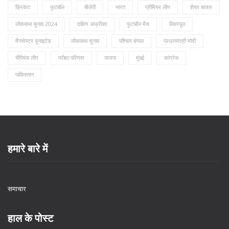
क्रिकेट
फुटबॉल
बीजेपी
भारत
प्रीमियर लीग
शेयर बाजार
लोकसभा चुनाव 2024
दक्षिण अफ्रीका
फुटबॉल मैच
लिवरपूल
मैनचेस्टर यूनाइटेड
लोकसभा चुनाव
पश्चिम बंगाल
प्रधानमंत्री मोदी
चैंपियंस लीग
परीक्षा परिणाम
भाजपा
मुंबई
कांग्रेस
पाकिस्तान
हमारे बारे में
समाचार
हाल के पोस्ट