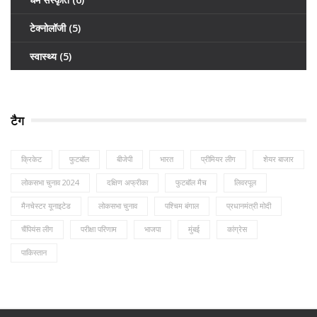
टेक्नोलॉजी
(5)
स्वास्थ्य
(5)
टैग
क्रिकेट
फुटबॉल
बीजेपी
भारत
प्रीमियर लीग
शेयर बाजार
लोकसभा चुनाव 2024
दक्षिण अफ्रीका
फुटबॉल मैच
लिवरपूल
मैनचेस्टर यूनाइटेड
लोकसभा चुनाव
पश्चिम बंगाल
प्रधानमंत्री मोदी
चैंपियंस लीग
परीक्षा परिणाम
भाजपा
मुंबई
कांग्रेस
पाकिस्तान