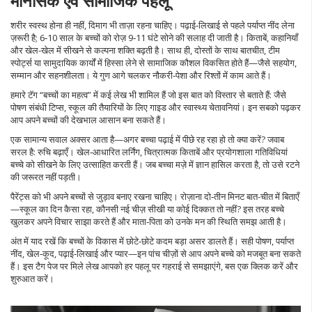
मानसिक एवं सामाजिक पहलू
शरीर स्वस्थ होना ही नहीं, दिमाग भी ताज़ा रहना चाहिए। पढ़ाई‑लिखाई से पहले पर्याप्त नींद लेना
ज़रूरी है; 6‑10 साल के बच्चों को रोज़ 9‑11 घंटे सोने की सलाह दी जाती है। किताबें, कहानियाँ
और खेल-खेल में सीखने से कल्पना शक्ति बढ़ती है। साथ ही, दोस्तों के साथ बातचीत, टीम
स्पोर्ट्स या सामुदायिक कार्यों में हिस्सा लेने से सामाजिक कौशल विकसित होते हैं—जैसे सहयोग,
सम्मान और सहनशीलता। ये गुण आगे चलकर नौकरी‑पेशा और रिश्तों में काम आते हैं।
हमारे टॅग “बच्चों का महत्व” में कई लेख भी शामिल हैं जो इस बात को विस्तार से बताते हैं: जैसे
पोषण संबंधी टिप्स, स्कूल की तैयारियों के लिए गाइड और स्वास्थ्य चेतावनियां। इन सबको पढ़कर
आप अपने बच्चों की देखभाल आसान बना सकते हैं।
एक सामान्य सवाल अक्सर आता है—अगर बच्चा पढ़ाई में पीछे रह रहा हो तो क्या करें? जवाब
सरल है: रुचि बढ़ाएँ। खेल‑आधारित लर्निंग, चित्रात्मक किताबें और प्रयोगशाला गतिविधियां
बच्चे को सीखने के लिए उत्साहित करती हैं। जब बच्चा मज़े में ज्ञान हासिल करता है, तो उसे रटने
की जरूरत नहीं पड़ती।
पैरेंट्स को भी अपने बच्चों से जुड़ाव बनाए रखना चाहिए। रोज़ाना दो‑तीन मिनट बात-चीत में बिताएँ
—स्कूल का दिन कैसा रहा, कौनसी नई चीज़ सीखी या कोई दिक्कत तो नहीं? इस तरह बच्चे
खुलकर अपने विचार साझा करते हैं और माता‑पिता को उनके मन की स्थिति समझ आती है।
अंत में याद रखें कि बच्चों के विकास में छोटे‑छोटे कदम बड़ा असर डालते हैं। सही पोषण, पर्याप्त
नींद, खेल‑कूद, पढ़ाई‑लिखाई और प्यार—इन पांच चीज़ों से आप अपने बच्चे को मजबूत बना सकते
हैं। इस टैग पेज पर मिले लेख आपको हर पहलू पर गहराई से समझाएंगे, बस एक क्लिक करें और
शुरुआत करें।