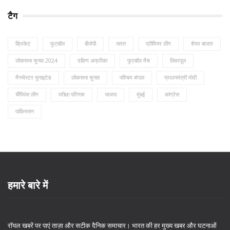
टैग
क्रिकेट
फुटबॉल
बीजेपी
भारत
प्रीमियर लीग
शेयर बाजार
लोकसभा चुनाव 2024
दक्षिण अफ्रीका
फुटबॉल मैच
लिवरपूल
मैनचेस्टर यूनाइटेड
लोकसभा चुनाव
पश्चिम बंगाल
प्रधानमंत्री मोदी
चैंपियंस लीग
परीक्षा परिणाम
भाजपा
मुंबई
कांग्रेस
पाकिस्तान
हमारे बारे में
रॉयल खबरें पर पाएं ताज़ा और सटीक दैनिक समाचार। भारत की हर मुख्य खबर और घटनाओं