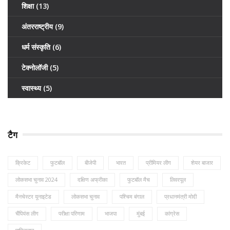
शिक्षा
(13)
अंतरराष्ट्रीय
(9)
धर्म संस्कृति
(6)
टेक्नोलॉजी
(5)
स्वास्थ्य
(5)
टैग
क्रिकेट
फुटबॉल
बीजेपी
भारत
प्रीमियर लीग
शेयर बाजार
लोकसभा चुनाव 2024
दक्षिण अफ्रीका
फुटबॉल मैच
लिवरपूल
मैनचेस्टर यूनाइटेड
लोकसभा चुनाव
पश्चिम बंगाल
प्रधानमंत्री मोदी
चैंपियंस लीग
परीक्षा परिणाम
भाजपा
मुंबई
कांग्रेस