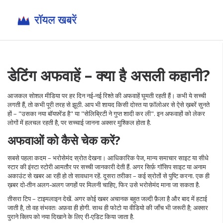
डेटिंग अफवाहें – क्या है असली कहानी?
आजकल सोशल मीडिया पर हर दिन नई‑नई रिश्ते की अफवाहें घूमती रहती हैं। कभी ये सच्ची
लगती हैं, तो कभी पूरी तरह से झूठी. आप भी शायद किसी दोस्त या फ़ॉलोअर से ऐसे ख़बरें सुनते
हों – "उसका नया बॉयफ़्रेंड है" या "सेलिब्रिटी ने गुप्त शादी कर ली". इन अफवाहों को लेकर
लोगों में हलचल रहती है, पर सच्चाई जानना अक्सर मुश्किल होता है.
अफवाओं को कैसे चेक करें?
सबसे पहला कदम – भरोसेमंद स्रोत देखना। आधिकारिक पेज, मान्य समाचार साइट या सीधे
स्टार की इंस्टा स्टोरी आमतौर पर सच्ची जानकारी देती हैं. अगर सिर्फ़ गॉसिप साइट या अनाम
अकाउंट से खबर आ रही हो तो सावधान रहें. दूसरा तरीका – कई स्रोतों से पुष्टि करना. एक ही
ख़बर दो‑तीन अलग‑अलग जगहों पर मिलनी चाहिए, फिर उसे भरोसेमंद माना जा सकता है.
तीसरा टिप – टाइमलाइन देखें. अगर कोई खबर अचानक बहुत जल्दी फ़ैला है और बाद में हटाई
जाती है, तो वह संभवतः अफ़वा ही होगी. साथ ही फोटो या वीडियो की जाँच भी जरूरी है; अक्सर
पुराने क्लिप को नया दिखाने के लिए री‑एडिट किया जाता है.