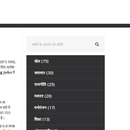
खेल
(75)
IBPS RRB
,
के लिए प्रवेश
g Jobs
में
समाचार
(30)
राजनीति
(25)
व्यापार
(20)
प या
पदों में
मनोरंजन
(17)
100‑150
 है।
शिक्षा
(13)
 यह 6‑8 लाख