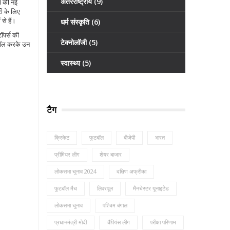
अंतरराष्ट्रीय
(9)
I की नई
री के लिए
से हैं।
धर्म संस्कृति
(6)
ॉपर्स की
टेक्नोलॉजी
(5)
्रॉल करके उन
स्वास्थ्य
(5)
टैग
क्रिकेट
फुटबॉल
बीजेपी
भारत
प्रीमियर लीग
शेयर बाजार
लोकसभा चुनाव 2024
दक्षिण अफ्रीका
फुटबॉल मैच
लिवरपूल
मैनचेस्टर यूनाइटेड
लोकसभा चुनाव
पश्चिम बंगाल
प्रधानमंत्री मोदी
चैंपियंस लीग
परीक्षा परिणाम