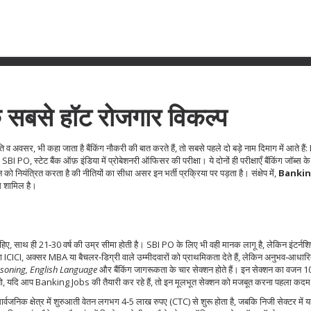
बसे हॉट रोजगार विकल्प
कृति व अवसर
, भी कहा जाता है
बैंकिंग नौकरी
की बात करते हैं, तो सबसे पहले दो बड़े नाम दिमाग में आते हैं:
र
SBI PO
,
स्टेट बैंक ऑफ़ इंडिया में प्रोबेशनरी ऑफिसर की परीक्षा
। ये दोनों ही परीक्षाएँ बैंकिंग जॉब्स 
न को नियंत्रित करता है
की नीतियों का सीधा असर इन भर्ती प्रक्रिया पर पड़ता है। संक्षेप में,
Bankin
ंध शामिल है।
हिए, साथ ही 21‑30 वर्ष की उम्र सीमा होती है। SBI PO के लिए भी वही मानक लागू है, लेकिन इंटर्नशि
 ICICI, अक्सर MBA या बैचलर‑डिग्री वाले उम्मीदवारों को प्राथमिकता देते हैं, लेकिन अनुभव‑आधारित 
asoning, English Language
और बैंकिंग जागरूकता के चार सेक्शन होते हैं। इन सेक्शन का वजन 
ा है। तो, यदि आप Banking Jobs की तैयारी कर रहे हैं, तो इन मूलभूत सेक्शन को मजबूत करना पहला कदम
वजनिक क्षेत्र में शुरुआती वेतन लगभग 4‑5 लाख रुपए (CTC) से शुरू होता है, जबकि निजी सेक्टर में