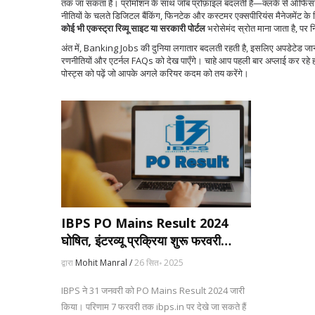
तक जा सकता है। प्रोमोशन के साथ जॉब प्रोफ़ाइल बदलती है—क्लर्क से ऑफिसर, 
नीतियों के चलते डिजिटल बैंकिंग, फिनटेक और कस्टमर एक्सपीरियंस मैनेजमेंट के लि
कोई भी एकस्ट्रा रिव्यू साइट या सरकारी पोर्टल
भरोसेमंद स्रोत माना जाता है, पर न
अंत में, Banking Jobs की दुनिया लगातार बदलती रहती है, इसलिए अपडेटेड जानकार
रणनीतियों और एटर्नल FAQs को देख पाएँगे। चाहे आप पहली बार अप्लाई कर रहे ह
पोस्ट्स को पढ़ें जो आपके अगले करियर कदम को तय करेंगे।
IBPS PO Mains Result 2024
घोषित, इंटरव्यू प्रक्रिया शुरू फरवरी
2025
द्वारा
Mohit Manral /
26 सित॰ 2025
IBPS ने 31 जनवरी को PO Mains Result 2024 जारी
किया। परिणाम 7 फरवरी तक ibps.in पर देखे जा सकते हैं