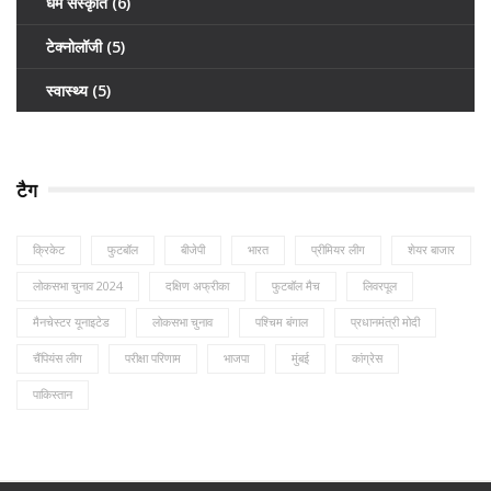
धर्म संस्कृति
(6)
टेक्नोलॉजी
(5)
स्वास्थ्य
(5)
टैग
क्रिकेट
फुटबॉल
बीजेपी
भारत
प्रीमियर लीग
शेयर बाजार
लोकसभा चुनाव 2024
दक्षिण अफ्रीका
फुटबॉल मैच
लिवरपूल
मैनचेस्टर यूनाइटेड
लोकसभा चुनाव
पश्चिम बंगाल
प्रधानमंत्री मोदी
चैंपियंस लीग
परीक्षा परिणाम
भाजपा
मुंबई
कांग्रेस
पाकिस्तान