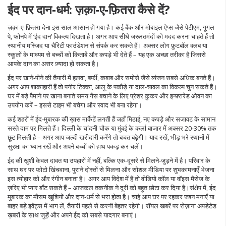
ईद पर दान‑धर्म: ज़क़ा‑ए‑फ़ितरा कैसे दें?
ज़क़ा‑ए‑फ़ितरा देना इस साल आसान हो गया है। कई बैंक और मोबाइल ऐप्स जैसे पेटीएम, गूगल
पे, फोनपे में ‘ईद दान’ विकल्प दिखता है। अगर आप सीधे जरूरतमंदों को मदद करना चाहते हैं तो
स्थानीय मस्जिद या चैरिटी फाउंडेशन से संपर्क कर सकते हैं। अक्सर लोग फ़ुटबॉल क्लब या
स्कूलों के माध्यम से बच्चों को किताबें और कपड़े भी देते हैं – यह एक अच्छा तरीका है जिससे
आपके दान का असर ज़्यादा हो सकता है।
ईद पर खाने‑पीने की तैयारी में हलवा, बर्फ़ी, कबाब और समोसे जैसे व्यंजन सबसे अधिक बनते हैं।
अगर आप शाकाहारी हैं तो पनीर टिक्का, आलू के पकौड़े या दाल-चावल का विकल्प चुन सकते हैं।
घर में बड़े पैमाने पर खाना बनाते समय गैस बचाने के लिए प्रेशर कुकर और इन्फ़्रारेड ओवन का
उपयोग करें – इससे टाइम भी बचेगा और स्वाद भी बना रहेगा।
कई शहरों में ईद‑मुबारक की ख़ास मार्केटें लगती हैं जहाँ मिठाई, नए कपड़े और सजावट के सामान
सस्ते दाम पर मिलते हैं। दिल्ली के चांदनी चौक या मुंबई के कर्ला बाजार में अक्सर 20-30% तक
छूट मिलती है – अगर आप जल्दी खरीदारी करेंगे तो बचत बढ़ेगी। याद रखें, भीड़ भरे स्थानों में
सुरक्षा का ध्यान रखें और अपने बच्चों को हाथ पकड़ कर चलें।
ईद की खुशी केवल दावत या उपहारों में नहीं, बल्कि एक-दूसरे से मिलने‑जुड़ने में है। परिवार के
साथ घर पर फ़ोटो खिंचवाना, पुराने दोस्तों से मिलना और सोशल मीडिया पर शुभकामनाएँ भेजना
इस त्योहार को और रंगीन बनाता है। अगर आप विदेश में हैं तो वीडियो कॉल या वॉइस मैसेज के
ज़रिए भी प्यार बाँट सकते हैं – आजकल तकनीक ने दूरी को बहुत छोटा कर दिया है।संक्षेप में, ईद
मुबारक का मौसम खुशियों और दान‑धर्म से भरा होता है। चाहे आप घर पर रहकर जश्न मनाएँ या
बाहर बड़े इवेंट्स में भाग लें, तैयारी पहले से करनी बेहतर रहेगी। रॉयल खबरें पर रोज़ाना अपडेटेड
ख़बरों के साथ जुड़ें और अपने ईद को सबसे यादगार बनाएं।