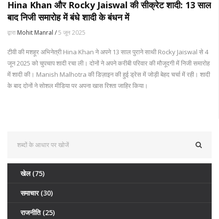
Hina Khan और Rocky Jaiswal की सीक्रेट शादी: 13 साल
बाद निजी समारोह में बंधे शादी के बंधन में
द्वारा
Mohit Manral /
5 जून 2025
टीवी की मशहूर अभिनेत्री Hina Khan ने अपने 13 साल पुराने साथी Rocky Jaiswal से 4
जून 2025 को चुपचाप शादी रचा ली। दोनों ने अपने करीबी परिवार की मौजूदगी में निजी समारोह
में शादी की। Manish Malhotra की डिज़ाइन की हुई ड्रेस में जोड़ी बेहद चर्चा में रही। शादी
के बाद दोनों ने सोशल मीडिया पर अपना खास रिश्ता जाहिर किया।
खेल
(75)
समाचार
(30)
राजनीति
(25)