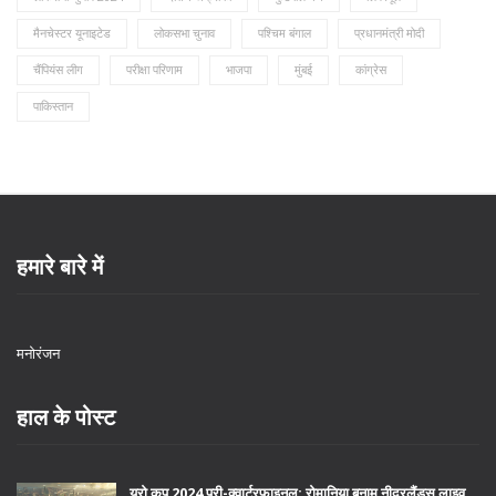
मैनचेस्टर यूनाइटेड
लोकसभा चुनाव
पश्चिम बंगाल
प्रधानमंत्री मोदी
चैंपियंस लीग
परीक्षा परिणाम
भाजपा
मुंबई
कांग्रेस
पाकिस्तान
हमारे बारे में
मनोरंजन
हाल के पोस्ट
यूरो कप 2024 प्री-क्वार्टरफाइनल: रोमानिया बनाम नीदरलैंड्स लाइव