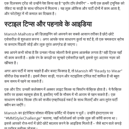
एक दिलचस्प ट्रेंड जो उन्होंने पेश किया वह है “ड्रॉप टॉप लेयरिंग” – यानी एक हल्की ट्यूनिक को
जैकेट या साड़ी के साथ परिधान में मिलाना। यह लुक ऑफिस और पार्टी दोनों में काम आता है,
और फोटोशूट में भी कमाल का दिखता है।
स्टाइल टिप्स और पहनावे के आइडिया
Manish Malhotra की डिज़ाइनिंग को अपनाने का सबसे आसान तरीका है छोटे‑छोटे
एसेसरीज़ से शुरुआत करना। अगर आपके पास साधारण कुर्ता या शर्ट है, तो एक चमकदार ब्रोच
या कस्टम पिंडली जोड़ें और लुक तुरंत अपग्रेड हो जाएगा।
क्या आपने कभी सोचा है कि उनका गोल्ड ज्वेलरी कैसे इतना आकर्षक लगता है? वही ट्रिक यहाँ
भी काम करती है – हल्के रंग के कपड़ों पर सुनहरे एसेसरीज़ पहनें, इससे पूरा अटायर नज़र को
खींचता है।
अगर आप पार्टी में जाना चाहते हैं और बजट फिक्स्ड है, तो Manish की “Ready to Wear”
सीरीज़ देख सकते हैं। इसमें तैयार साड़ी, गाउन और स्टाइलिश ट्रैपेज़ शर्ट शामिल हैं जो बहुत
कम समय में पहने जा सकते हैं।
एक और टिप: उनकी कलेक्शन में अक्सर लाइट सिल्क या चिफॉन फॅब्रिक होता है। ये फैब्रिक
शरीर पर हल्का महसूस होता है, इसलिए गर्मी के मौसम में भी आराम से पहन सकते हैं। एक
साधारण सफेद सिल्क टॉप को सजीव एम्ब्रॉयडर्ड स्कर्ट के साथ मिलाएँ और आप तुरंत पार्टी
क्वीन बन जाएँगे।
Manish का इंटरेक्टिव सोशल मीडिया फ़ॉर्मेट भी देखना न भूलें। उन्होंने इंस्टाग्राम पर
“#MMStyleChallenge” चलाया, जहाँ फॉलोअर्स को उनके लुक की कॉपी करना था।
इससे आपको रोज‑मर्रा में छोटे‑छोटे बदलाव करने के आइडिया मिलते हैं – जैसे बटन वाले कपड़े
या एरॉइड स्लीव्स जोड़ना।