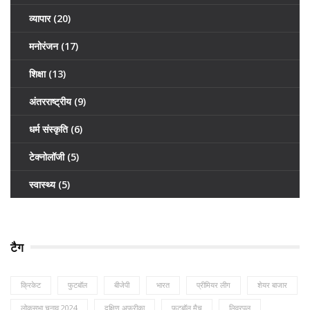
व्यापार
(20)
मनोरंजन
(17)
शिक्षा
(13)
अंतरराष्ट्रीय
(9)
धर्म संस्कृति
(6)
टेक्नोलॉजी
(5)
स्वास्थ्य
(5)
टैग
क्रिकेट
फुटबॉल
बीजेपी
भारत
प्रीमियर लीग
शेयर बाजार
लोकसभा चुनाव 2024
दक्षिण अफ्रीका
फुटबॉल मैच
लिवरपूल