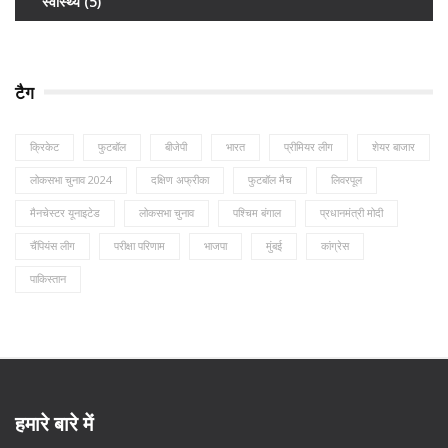
स्वास्थ्य
(5)
टैग
क्रिकेट
फुटबॉल
बीजेपी
भारत
प्रीमियर लीग
शेयर बाजार
लोकसभा चुनाव 2024
दक्षिण अफ्रीका
फुटबॉल मैच
लिवरपूल
मैनचेस्टर यूनाइटेड
लोकसभा चुनाव
पश्चिम बंगाल
प्रधानमंत्री मोदी
चैंपियंस लीग
परीक्षा परिणाम
भाजपा
मुंबई
कांग्रेस
पाकिस्तान
हमारे बारे में