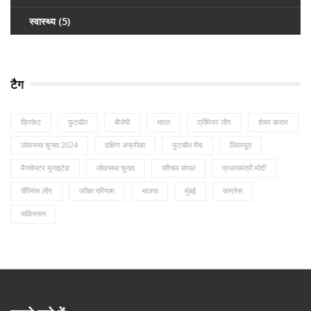
स्वास्थ्य
(5)
टैग
क्रिकेट
फुटबॉल
बीजेपी
भारत
प्रीमियर लीग
शेयर बाजार
लोकसभा चुनाव 2024
दक्षिण अफ्रीका
फुटबॉल मैच
लिवरपूल
मैनचेस्टर यूनाइटेड
लोकसभा चुनाव
पश्चिम बंगाल
प्रधानमंत्री मोदी
चैंपियंस लीग
परीक्षा परिणाम
भाजपा
मुंबई
कांग्रेस
पाकिस्तान