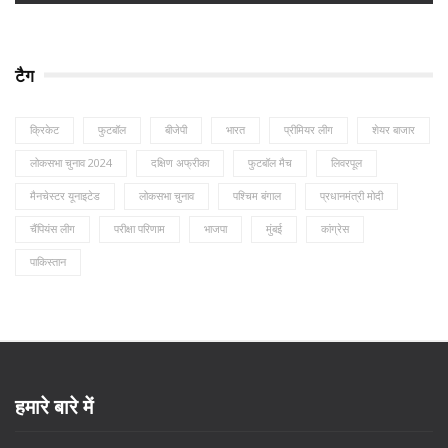
टैग
क्रिकेट
फुटबॉल
बीजेपी
भारत
प्रीमियर लीग
शेयर बाजार
लोकसभा चुनाव 2024
दक्षिण अफ्रीका
फुटबॉल मैच
लिवरपूल
मैनचेस्टर यूनाइटेड
लोकसभा चुनाव
पश्चिम बंगाल
प्रधानमंत्री मोदी
चैंपियंस लीग
परीक्षा परिणाम
भाजपा
मुंबई
कांग्रेस
पाकिस्तान
हमारे बारे में