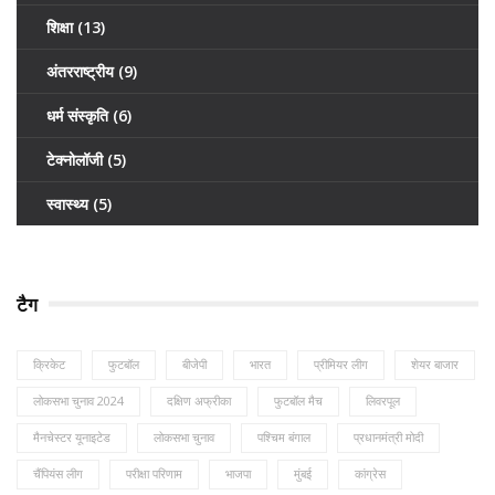
शिक्षा
(13)
अंतरराष्ट्रीय
(9)
धर्म संस्कृति
(6)
टेक्नोलॉजी
(5)
स्वास्थ्य
(5)
टैग
क्रिकेट
फुटबॉल
बीजेपी
भारत
प्रीमियर लीग
शेयर बाजार
लोकसभा चुनाव 2024
दक्षिण अफ्रीका
फुटबॉल मैच
लिवरपूल
मैनचेस्टर यूनाइटेड
लोकसभा चुनाव
पश्चिम बंगाल
प्रधानमंत्री मोदी
चैंपियंस लीग
परीक्षा परिणाम
भाजपा
मुंबई
कांग्रेस