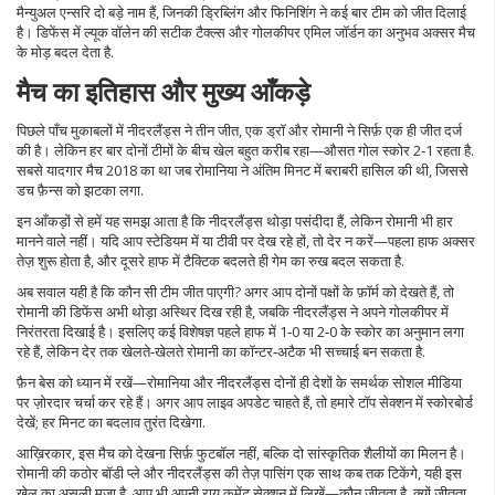
मैन्युअल एन्सरि दो बड़े नाम हैं, जिनकी ड्रिब्लिंग और फिनिशिंग ने कई बार टीम को जीत दिलाई
है। डिफेंस में ल्यूक वॉलेन की सटीक टैक्ल्स और गोलकीपर एमिल जॉर्डन का अनुभव अक्सर मैच
के मोड़ बदल देता है.
मैच का इतिहास और मुख्य आँकड़े
पिछले पाँच मुकाबलों में नीदरलैंड्स ने तीन जीत, एक ड्रॉ और रोमानी ने सिर्फ़ एक ही जीत दर्ज
की है। लेकिन हर बार दोनों टीमों के बीच खेल बहुत करीब रहा—औसत गोल स्कोर 2‑1 रहता है.
सबसे यादगार मैच 2018 का था जब रोमानिया ने अंतिम मिनट में बराबरी हासिल की थी, जिससे
डच फ़ैन्स को झटका लगा.
इन आँकड़ों से हमें यह समझ आता है कि नीदरलैंड्स थोड़ा पसंदीदा हैं, लेकिन रोमानी भी हार
मानने वाले नहीं। यदि आप स्टेडियम में या टीवी पर देख रहे हों, तो देर न करें—पहला हाफ अक्सर
तेज़ शुरू होता है, और दूसरे हाफ में टैक्टिक बदलते ही गेम का रुख बदल सकता है.
अब सवाल यही है कि कौन सी टीम जीत पाएगी? अगर आप दोनों पक्षों के फ़ॉर्म को देखते हैं, तो
रोमानी की डिफेंस अभी थोड़ा अस्थिर दिख रही है, जबकि नीदरलैंड्स ने अपने गोलकीपर में
निरंतरता दिखाई है। इसलिए कई विशेषज्ञ पहले हाफ में 1‑0 या 2‑0 के स्कोर का अनुमान लगा
रहे हैं, लेकिन देर तक खेलते‑खेलते रोमानी का कॉन्टर‑अटैक भी सच्चाई बन सकता है.
फ़ैन बेस को ध्यान में रखें—रोमानिया और नीदरलैंड्स दोनों ही देशों के समर्थक सोशल मीडिया
पर ज़ोरदार चर्चा कर रहे हैं। अगर आप लाइव अपडेट चाहते हैं, तो हमारे टॉप सेक्शन में स्कोरबोर्ड
देखें; हर मिनट का बदलाव तुरंत दिखेगा.
आख़िरकार, इस मैच को देखना सिर्फ़ फुटबॉल नहीं, बल्कि दो सांस्कृतिक शैलीयों का मिलन है।
रोमानी की कठोर बॉडी प्ले और नीदरलैंड्स की तेज़ पासिंग एक साथ कब तक टिकेंगे, यही इस
खेल का असली मज़ा है. आप भी अपनी राय कमेंट सेक्शन में लिखें—कौन जीतता है, क्यों जीतता