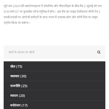
यूरो कप 2024 प्री-क्वार्टरफाइनल में रोमानिया और नीदरलैंड्स के बीच मैच 2 जुलाई को रात
9:30 बजे IST पर फुसबॉल एरेना म्यूनिख में होगा। इस मैच का लाइव टेलीकास्ट सोनी टेन 2
एचडी/एसडी पर अंग्रेजी कमेंट्री के साथ भारत में उपलब्ध होगा और सोनी लिव पर लाइव
स्ट्रीम किया जा सकेगा।
खेल
(75)
समाचार
(30)
राजनीति
(25)
व्यापार
(20)
मनोरंजन
(17)