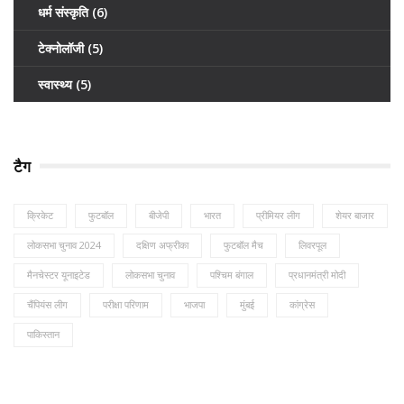
धर्म संस्कृति
(6)
टेक्नोलॉजी
(5)
स्वास्थ्य
(5)
टैग
क्रिकेट
फुटबॉल
बीजेपी
भारत
प्रीमियर लीग
शेयर बाजार
लोकसभा चुनाव 2024
दक्षिण अफ्रीका
फुटबॉल मैच
लिवरपूल
मैनचेस्टर यूनाइटेड
लोकसभा चुनाव
पश्चिम बंगाल
प्रधानमंत्री मोदी
चैंपियंस लीग
परीक्षा परिणाम
भाजपा
मुंबई
कांग्रेस
पाकिस्तान