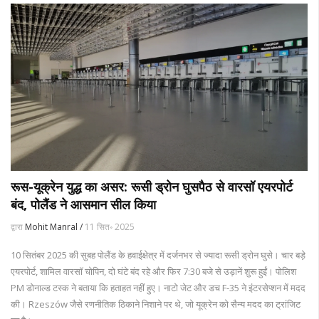
रूस-यूक्रेन युद्ध का असर: रूसी ड्रोन घुसपैठ से वारसॉ एयरपोर्ट
बंद, पोलैंड ने आसमान सील किया
द्वारा
Mohit Manral /
11 सित॰ 2025
10 सितंबर 2025 की सुबह पोलैंड के हवाईक्षेत्र में दर्जनभर से ज्यादा रूसी ड्रोन घुसे। चार बड़े
एयरपोर्ट, शामिल वारसॉ चोपिन, दो घंटे बंद रहे और फिर 7:30 बजे से उड़ानें शुरू हुईं। पोलिश
PM डोनाल्ड टस्क ने बताया कि हताहत नहीं हुए। नाटो जेट और डच F-35 ने इंटरसेप्शन में मदद
की। Rzeszów जैसे रणनीतिक ठिकाने निशाने पर थे, जो यूक्रेन को सैन्य मदद का ट्रांजिट