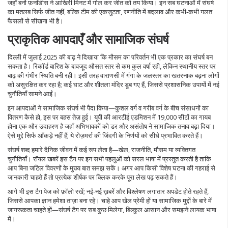
जहाँ बर्नो फ़र्नांडीस ने आखिरी मिनट में गोल कर जीत को तय किया। इन सब घटनाओं में संघर्ष
का मतलब सिर्फ जीत नहीं, बल्कि टीम की एकजुटता, रणनीति में बदलाव और कभी‑कभी गलत
फैसलों से सीखना भी है।
प्राकृतिक आपदाएँ और सामाजिक संघर्ष
दिल्ली में जुलाई 2025 की बाढ़ ने दिखाया कि मौसम का परिवर्तन भी एक प्रकार का संघर्ष बन
सकता है। रिकॉर्ड बारिश के बावजूद औसत स्तर से कम कुल वर्षा रही, लेकिन स्थानीय स्तर पर
बाढ़ की गंभीर स्थिति बनी रही। इसी तरह वाराणसी में गंगा के जलस्तर का खतरनाक बढ़ना लोगों
को असुरक्षित कर रहा है; कई घाट और शीतला मंदिर डूब गए हैं, जिससे प्रशासनिक उपायों में नई
चुनौतियाँ सामने आईं।
इन आपदाओं ने सामाजिक संघर्ष भी पैदा किया—कुशल वर्ग व गरीब वर्ग के बीच संसाधनों का
वितरण कैसे हो, इस पर बहस तेज़ हुई। यूपी की आरटीई एडमिशन में 19,000 सीटों का गायब
होना एक और उदाहरण है जहाँ अभिभावकों को डर और असंतोष ने सामाजिक तनाव बढ़ा दिया।
ऐसे मुद्दे सिर्फ आँकड़े नहीं हैं; ये रोज़मर्रा की जिंदगी के निर्णयों को सीधे प्रभावित करते हैं।
संघर्ष शब्द हमारे दैनिक जीवन में कई रूप लेता है—खेल, राजनीति, मौसम या व्यक्तिगत
चुनौतियाँ। रॉयल खबरें इस टैग पर इन सभी पहलुओं को सरल भाषा में प्रस्तुत करती है ताकि
आप बिना जटिल विवरणों के मुख्य बात समझ सकें। अगर आप किसी विशेष घटना की गहराई से
जानकारी चाहते हैं तो प्रत्येक शीर्षक पर क्लिक करके पूरा लेख पढ़ सकते हैं।
आगे भी इस टैग पेज को फ़ॉलो रखें; नई‑नई ख़बरें और विश्लेषण लगातार अपडेट होते रहते हैं,
जिससे आपका ज्ञान हमेशा ताज़ा बना रहे। चाहे आप खेल प्रेमी हों या सामाजिक मुद्दों के बारे में
जागरूकता चाहते हों—संघर्ष टैग पर सब कुछ मिलेगा, बिल्कुल आसान और समझने लायक भाषा
में।