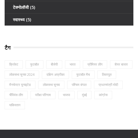
टेक्नोलॉजी
(5)
स्वास्थ्य
(5)
टैग
क्रिकेट
फुटबॉल
बीजेपी
भारत
प्रीमियर लीग
शेयर बाजार
लोकसभा चुनाव 2024
दक्षिण अफ्रीका
फुटबॉल मैच
लिवरपूल
मैनचेस्टर यूनाइटेड
लोकसभा चुनाव
पश्चिम बंगाल
प्रधानमंत्री मोदी
चैंपियंस लीग
परीक्षा परिणाम
भाजपा
मुंबई
कांग्रेस
पाकिस्तान