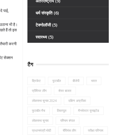
अंतरराष्ट्रीय
(9)
दे पाई,
धर्म संस्कृति
(6)
 उठाना भी है।
टेक्नोलॉजी
(5)
ते हैं तो इस
स्वास्थ्य
(5)
 तैयारी करनी
ंट सेक्शन
टैग
क्रिकेट
फुटबॉल
बीजेपी
भारत
प्रीमियर लीग
शेयर बाजार
लोकसभा चुनाव 2024
दक्षिण अफ्रीका
फुटबॉल मैच
लिवरपूल
मैनचेस्टर यूनाइटेड
लोकसभा चुनाव
पश्चिम बंगाल
प्रधानमंत्री मोदी
चैंपियंस लीग
परीक्षा परिणाम