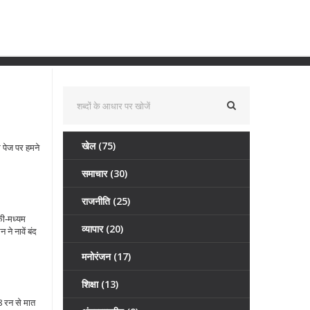
खेल
(75)
 पेज पर हमने
समाचार
(30)
राजनीति
(25)
की‑मध्यम
व्यापार
(20)
ने नावें बंद
मनोरंजन
(17)
शिक्षा
(13)
8 रन से मात