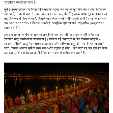
प्राकृतिक रूप से बढ़ जाता है.
सूर्य उपासना का प्रभाव केवल व्यक्तिगत नहीं रहता; जब आप सामुदायिक रूप में इस रिवाज को
अपनाते हैं, तो घर में सकारात्मक माहौल बनता है। कई गांवों में सुबह के समय सूर्य अनुशासन को
सामूहिक रूप से किया जाता है, जिससे सामाजिक बंधनों में भी मजबूती आती है। यहाँ से हम एक
और semantic triple निकाल सकते हैं: "समूहिक सूर्य उपासना
समुदायिक एकजुटता
को
बढ़ावा देती है".
अब आप समझ गए होंगे कि सूर्य उपासना सिर्फ एक आध्यात्मिक अनुष्ठान नहीं, बल्कि एक
वैज्ञानिक सिद्ध लाभों वाला जीवनशैली है। नीचे दी गई लेख सूची में आप विभिन्न पहलुओं –
स्वास्थ्य, रीतियों, आधुनिक विज्ञान के समर्थन, और व्यक्तिगत अनुभवों – पर विस्तृत जानकारी
पाएँगे, जिससे आपका सूर्य के साथ संबंध और मज़बूत हो सके। आगे पढ़ते रहें और देखें कि कैसे
आप इस प्राचीन शक्ति को अपनी दैनिक routine में शामिल कर सकते हैं।