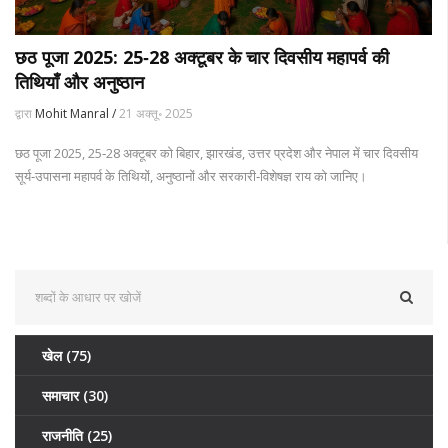
छठ पूजा 2025: 25‑28 अक्टूबर के चार दिवसीय महापर्व की
तिथियाँ और अनुष्ठान
द्वारा
Mohit Manral /
21 अक्तू॰ 2025
छठ पूजा 2025, 25‑28 अक्टूबर को बिहार, झारखंड, उत्तर प्रदेश और नेपाल में चार दिवसीय
सूर्य‑उपासना महापर्व के तिथियों, अनुष्ठानों और सरकारी‑विशेषज्ञ राय को जानिए।
खेल
(75)
समाचार
(30)
राजनीति
(25)