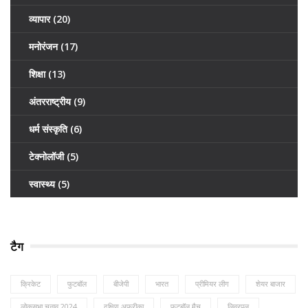
व्यापार
(20)
मनोरंजन
(17)
शिक्षा
(13)
अंतरराष्ट्रीय
(9)
धर्म संस्कृति
(6)
टेक्नोलॉजी
(5)
स्वास्थ्य
(5)
टैग
क्रिकेट
फुटबॉल
बीजेपी
भारत
प्रीमियर लीग
शेयर बाजार
लोकसभा चुनाव 2024
दक्षिण अफ्रीका
फुटबॉल मैच
लिवरपूल