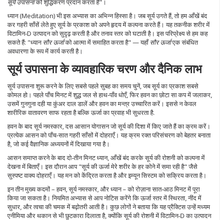
सूर्य उपासना
को शुद्धिकरण प्रदान करता है"।
ध्यान (Meditation) भी इस अभ्यास का अभिन्न हिस्सा है। जब सूर्य उगते हैं, तो हम आँखें बंद
कर गहरी साँसें लेते हुए सूर्य के प्रकाश को अपने हृदय में कल्पना करते हैं। यह तकनीक शरीर में
विटामिन‑D उत्पादन को सुदृढ़ करती है और तनाव स्तर को घटाती है। इस परिप्रेक्ष्य से हम कह
सकते हैं: "ध्यान
सौर ऊर्जा
को आत्मा में समाहित करता है" — यहाँ
सौर ऊर्जा
एक संबंधित
अवधारणा के रूप में कार्य करती है।
सूर्य उपासना के व्यावहारिक चरण और दैनिक लाभ
सूर्य उपासना शुरू करने के लिए सबसे पहले सुबह का समय चुनें, जब सूर्य का प्रकाश सबसे
कोमल हो। पहले पाँच मिनट में शुद्ध जल से हाथ‑पाँव धोएँ, फिर
हवन
का छोटा सा कप में जलाकर,
उसमें गुनगुना दही या कुंअर दाल डालें और हवन का मन्त्र उच्चारित करें। इससे न केवल
शारीरिक वातावरण साफ रहता है बल्कि ऊर्जा का प्रवाह भी सुधरता है.
हवन के बाद
सूर्य नमस्कार
,
दस आसान योगासन जो सूर्य की दिशा में किए जाते हैं
का क्रम करें।
प्रत्येक आसन को पाँच‑सात गहरी साँसों में दोहराएँ। यह क्रम रक्त परिसंचरण को बेहतर बनाता
है, जो कई वैज्ञानिक अध्ययनों में दिखाया गया है।
आसन समाप्त करने के बाद दो‑तीन मिनट
ध्यान
,
आँखें बंद करके सूर्य की रोशनी को कल्पना में
देखना
में बिताएँ। इस दौरान आप "सूर्य की ऊर्जा मेरे शरीर के हर कोने में समा रही है" जैसे
सुस्पष्ट वाक्य दोहराएँ। यह मन को केंद्रित करता है और इम्यून सिस्टम को सक्रिय करता है।
इन तीन मुख्य कदमों – हवन, सूर्य नमस्कार, और ध्यान – को रोज़ाना सात‑आठ मिनट में पूरा
किया जा सकता है। नियमित अभ्यास से आप नोटिस करेंगे कि ऊर्जा स्तर में स्थिरता, नींद में
सुधार, और त्वचा की चमक में बढ़ोतरी आती है। कुछ लोगों ने बताया कि यह प्रैक्टिस उन्हें मध्यम
एनीमिया और थकान से भी छुटकारा दिलाता है, क्योंकि सूर्य की रोशनी में विटामिन‑D का उत्पादन