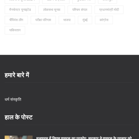
मैनचेस्टर यूनाइटेड
लोकसभा चुनाव
पश्चिम बंगाल
प्रधानमंत्री मोदी
चैंपियंस लीग
परीक्षा परिणाम
भाजपा
मुंबई
कांग्रेस
पाकिस्तान
हमारे बारे में
धर्म संस्कृति
हाल के पोस्ट
मलप्पुरम में निपाह वायरस का प्रकोप: सरकार ने वायरस के प्रसार को