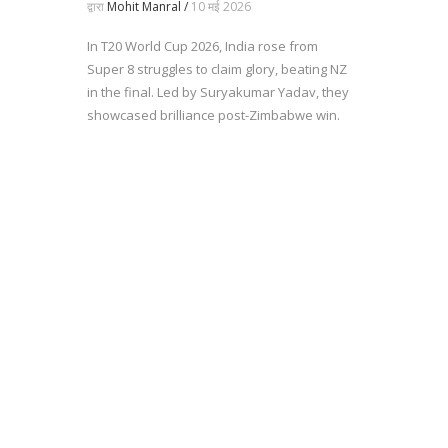
द्वारा
Mohit Manral /
10 मई 2026
In T20 World Cup 2026, India rose from
Super 8 struggles to claim glory, beating NZ
in the final. Led by Suryakumar Yadav, they
showcased brilliance post-Zimbabwe win.