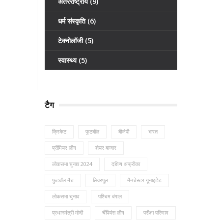
अंतरराष्ट्रीय
(9)
धर्म संस्कृति
(6)
टेक्नोलॉजी
(5)
स्वास्थ्य
(5)
टैग
क्रिकेट
फुटबॉल
बीजेपी
भारत
प्रीमियर लीग
शेयर बाजार
लोकसभा चुनाव 2024
दक्षिण अफ्रीका
फुटबॉल मैच
लिवरपूल
मैनचेस्टर यूनाइटेड
लोकसभा चुनाव
पश्चिम बंगाल
प्रधानमंत्री मोदी
चैंपियंस लीग
परीक्षा परिणाम