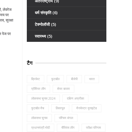
अंतरराष्ट्रीय
(9)
ी, लेवरेज
धर्म संस्कृति
(6)
 समय पर
व, सुरक्षा
टेक्नोलॉजी
(5)
इस पेज पर
स्वास्थ्य
(5)
टैग
क्रिकेट
फुटबॉल
बीजेपी
भारत
प्रीमियर लीग
शेयर बाजार
लोकसभा चुनाव 2024
दक्षिण अफ्रीका
फुटबॉल मैच
लिवरपूल
मैनचेस्टर यूनाइटेड
लोकसभा चुनाव
पश्चिम बंगाल
प्रधानमंत्री मोदी
चैंपियंस लीग
परीक्षा परिणाम