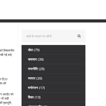
खेल
(75)
 को विश्वसनीय
 लिखी गई कई
समाचार
(30)
राजनीति
(25)
व्यापार
(20)
ान टी20
टीम की
मनोरंजन
(17)
किंग अपडेट
को
शिक्षा
(13)
शक भी सही
 पृष्ठभूमि,