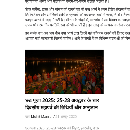
प्रायोगिक असर और पाठक को कदम‑दर‑कदम सलाह मिलती है।
शेयर मार्केट, टैक्स और मौसम की ख़बरों को भी उषा अर्घ्य ने अपने विशेष अंदाज़ म
लिक्विडेशन और अमेरिकी आर्थिक प्रभावों को वह सरल शब्दों में समझाती हैं। टैक
फाइल करने में मदद मिलती है। मौसम के संदर्भ में, भारतीय मौसम विभाग की साइक्ल
उपाय और स्थानीय प्रतिक्रिया को भी बताती हैं। इस तरह की व्यापक कवरेज पाठ
इन सबके बाद अब आप नीचे उषा अर्घ्य द्वारा लिखी गई नवीनतम ख़बरों की लिस्ट देख सक
आपको सही जानकारी मिलनी चाहिए। आगे के लेखों में हम विभिन्न घटनाओं की विस्तृत
छठ पूजा 2025: 25‑28 अक्टूबर के चार
दिवसीय महापर्व की तिथियाँ और अनुष्ठान
द्वारा
Mohit Manral /
21 अक्तू॰ 2025
छठ पूजा 2025, 25‑28 अक्टूबर को बिहार, झारखंड, उत्तर