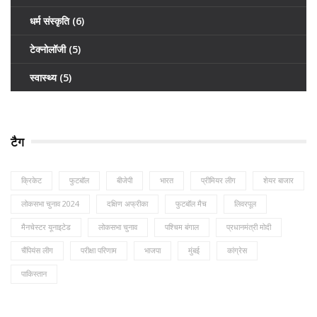
धर्म संस्कृति
(6)
टेक्नोलॉजी
(5)
स्वास्थ्य
(5)
टैग
क्रिकेट
फुटबॉल
बीजेपी
भारत
प्रीमियर लीग
शेयर बाजार
लोकसभा चुनाव 2024
दक्षिण अफ्रीका
फुटबॉल मैच
लिवरपूल
मैनचेस्टर यूनाइटेड
लोकसभा चुनाव
पश्चिम बंगाल
प्रधानमंत्री मोदी
चैंपियंस लीग
परीक्षा परिणाम
भाजपा
मुंबई
कांग्रेस
पाकिस्तान