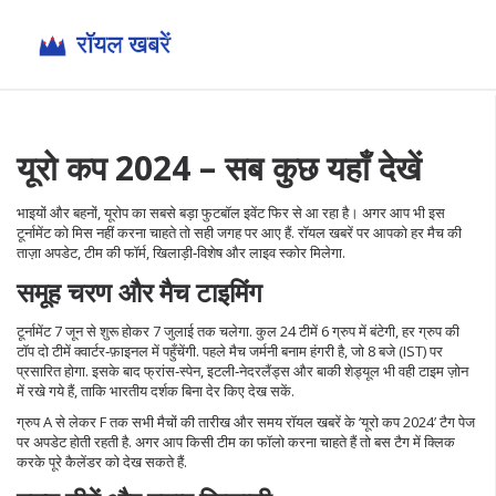
यूरो कप 2024 – सब कुछ यहाँ देखें
भाइयों और बहनों, यूरोप का सबसे बड़ा फुटबॉल इवेंट फिर से आ रहा है। अगर आप भी इस
टूर्नामेंट को मिस नहीं करना चाहते तो सही जगह पर आए हैं. रॉयल खबरें पर आपको हर मैच की
ताज़ा अपडेट, टीम की फॉर्म, खिलाड़ी‑विशेष और लाइव स्कोर मिलेगा.
समूह चरण और मैच टाइमिंग
टूर्नामेंट 7 जून से शुरू होकर 7 जुलाई तक चलेगा. कुल 24 टीमें 6 ग्रुप में बंटेगी, हर ग्रुप की
टॉप दो टीमें क्वार्टर‑फ़ाइनल में पहुँचेंगी. पहले मैच जर्मनी बनाम हंगरी है, जो 8 बजे (IST) पर
प्रसारित होगा. इसके बाद फ्रांस‑स्पेन, इटली‑नेदरलैंड्स और बाकी शेड्यूल भी वही टाइम ज़ोन
में रखे गये हैं, ताकि भारतीय दर्शक बिना देर किए देख सकें.
ग्रुप A से लेकर F तक सभी मैचों की तारीख और समय रॉयल खबरें के ‘यूरो कप 2024’ टैग पेज
पर अपडेट होती रहती है. अगर आप किसी टीम का फॉलो करना चाहते हैं तो बस टैग में क्लिक
करके पूरे कैलेंडर को देख सकते हैं.