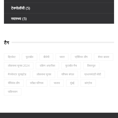
टेक्नोलॉजी
(5)
स्वास्थ्य
(5)
टैग
क्रिकेट
फुटबॉल
बीजेपी
भारत
प्रीमियर लीग
शेयर बाजार
लोकसभा चुनाव 2024
दक्षिण अफ्रीका
फुटबॉल मैच
लिवरपूल
मैनचेस्टर यूनाइटेड
लोकसभा चुनाव
पश्चिम बंगाल
प्रधानमंत्री मोदी
चैंपियंस लीग
परीक्षा परिणाम
भाजपा
मुंबई
कांग्रेस
पाकिस्तान