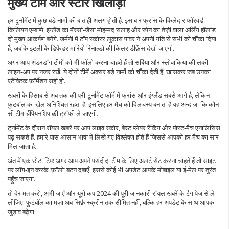
मुख्य टीमें और स्टार खिलाड़ी
हर टूर्नामेंट में कुछ बड़े नामों की बात ही अलग होती है. इस बार फ्रांस के किलेदार फॉरवर्ड
किलियन एम्बाप्पे, इंग्लैंड का मॅस्सी‑जैसा मोहम्मद सलाह और स्पेन का तेज़ी वाला अर्लिंग हॉलांड
दो मुख्य आकर्षण बनेंगे. जर्मनी में टॉप स्कोरर लुकास पावर ने अपनी गति से सभी को चौंका दिया
है, जबकि इटली के डिफेंडर मारियो रिनाल्डो की किलर डीफ़ेंस देखी जाएगी.
अगर आप अंडरडॉग टीमों को भी फॉलो करना चाहते हैं तो सर्बिया और स्लोवाकिया की लकी
लाइन‑अप पर नजर रखें. ये दोनों टीमें अक्सर बड़े नामों को चौंका देती हैं, खासकर जब उनका
एटैक्टिक फ़ॉर्मेशन सही हो.
खबरों के हिसाब से अब तक की प्री-टूर्नामेंट फॉर्म में फ्रांस और इंग्लैंड सबसे आगे है, लेकिन
फुटबॉल का खेल अनिश्चित रहता है. इसलिए हर मैच को दिलचस्प बनाता है यह अन्दाज़ा कि कौन
सी टीम चैंपियनशिप की ट्रॉफी ले जाएगी.
टूर्नामेंट के दौरान रॉयल खबरें पर आप लाइव स्कोर, बेस्ट प्लेयर रैंकिंग और पोस्ट‑मैच एनालिसिस
पढ़ सकते हैं. हमारे पास आसान भाषा में लिखे गए विश्लेषण होते हैं जिससे आपको हर मैच का सार
मिल जाता है.
अंत में एक छोटा टिप: अगर आप अपने पसंदीदा टीम के लिए अलर्ट सेट करना चाहते हैं तो साइट
पर लॉग‑इन करके ‘फ़ॉलो’ बटन दबाएँ. इससे कोई भी अपडेट आपके मोबाइल या ई‑मेल पर तुरंत
पहुँच जाएगा.
तो देर मत करो, अभी जाएँ और यूरो कप 2024 की पूरी जानकारी रॉयल खबरें के टैग पेज से ले
लीजिए. फुटबॉल का मज़ा अब सिर्फ़ स्क्रीन तक सीमित नहीं, बल्कि हर अपडेट के साथ आपका
जुड़ाव बढ़ेगा.