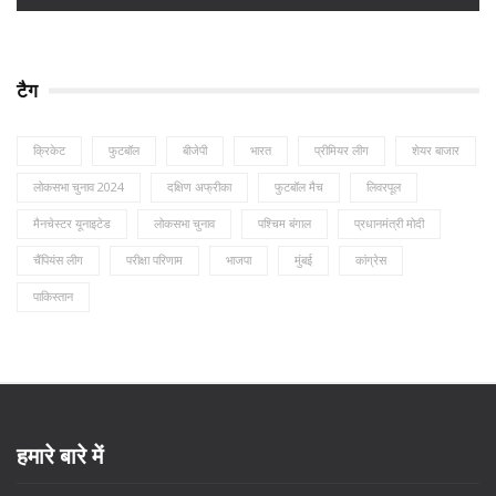
टैग
क्रिकेट
फुटबॉल
बीजेपी
भारत
प्रीमियर लीग
शेयर बाजार
लोकसभा चुनाव 2024
दक्षिण अफ्रीका
फुटबॉल मैच
लिवरपूल
मैनचेस्टर यूनाइटेड
लोकसभा चुनाव
पश्चिम बंगाल
प्रधानमंत्री मोदी
चैंपियंस लीग
परीक्षा परिणाम
भाजपा
मुंबई
कांग्रेस
पाकिस्तान
हमारे बारे में