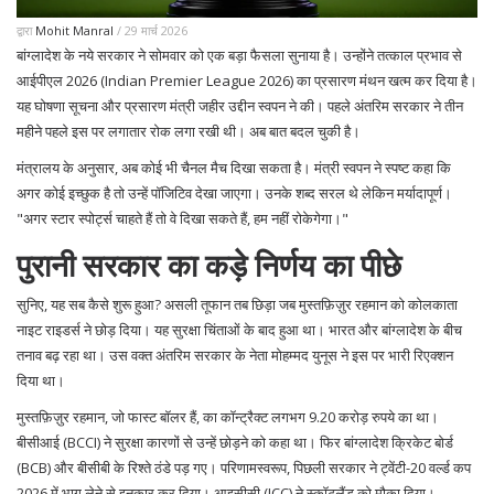
द्वारा
Mohit Manral
/ 29 मार्च 2026
बांग्लादेश के नये सरकार ने सोमवार को एक बड़ा फैसला सुनाया है। उन्होंने तत्काल प्रभाव से
आईपीएल 2026 (Indian Premier League 2026) का प्रसारण मंथन खत्म कर दिया है।
यह घोषणा सूचना और प्रसारण मंत्री जहीर उद्दीन स्वपन ने की। पहले अंतरिम सरकार ने तीन
महीने पहले इस पर लगातार रोक लगा रखी थी। अब बात बदल चुकी है।
मंत्रालय के अनुसार, अब कोई भी चैनल मैच दिखा सकता है। मंत्री स्वपन ने स्पष्ट कहा कि
अगर कोई इच्छुक है तो उन्हें पॉजिटिव देखा जाएगा। उनके शब्द सरल थे लेकिन मर्यादापूर्ण।
"अगर स्टार स्पोर्ट्स चाहते हैं तो वे दिखा सकते हैं, हम नहीं रोकेगेगा।"
पुरानी सरकार का कड़े निर्णय का पीछे
सुनिए, यह सब कैसे शुरू हुआ? असली तूफान तब छिड़ा जब मुस्तफ़िज़ुर रहमान को कोलकाता
नाइट राइडर्स ने छोड़ दिया। यह सुरक्षा चिंताओं के बाद हुआ था। भारत और बांग्लादेश के बीच
तनाव बढ़ रहा था। उस वक्त अंतरिम सरकार के नेता मोहम्मद युनूस ने इस पर भारी रिएक्शन
दिया था।
मुस्तफ़िज़ुर रहमान
, जो
फास्ट बॉलर
हैं
, का कॉन्ट्रैक्ट लगभग 9.20 करोड़ रुपये का था।
बीसीआई (BCCI) ने सुरक्षा कारणों से उन्हें छोड़ने को कहा था। फिर बांग्लादेश क्रिकेट बोर्ड
(BCB) और बीसीबी के रिश्ते ठंडे पड़ गए। परिणामस्वरूप, पिछली सरकार ने ट्वेंटी-20 वर्ल्ड कप
2026 में भाग लेने से इनकार कर दिया। आइसीसी (ICC) ने स्कॉटलैंड को मौका दिया।