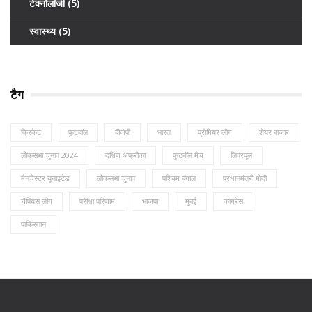
टेक्नोलॉजी
(5)
स्वास्थ्य
(5)
टैग
क्रिकेट
फुटबॉल
बीजेपी
भारत
प्रीमियर लीग
शेयर बाजार
लोकसभा चुनाव 2024
दक्षिण अफ्रीका
फुटबॉल मैच
लिवरपूल
मैनचेस्टर यूनाइटेड
लोकसभा चुनाव
पश्चिम बंगाल
प्रधानमंत्री मोदी
चैंपियंस लीग
परीक्षा परिणाम
भाजपा
मुंबई
कांग्रेस
पाकिस्तान