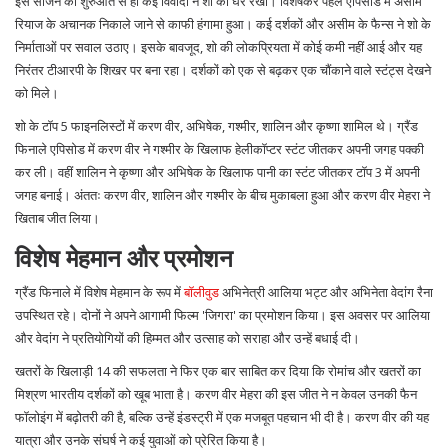
इस सीजन की शुरुआत से ही कई विवादों ने शो को घेरे रखा। विशेषकर पहले एपिसोड में असीम
रियाज के अचानक निकाले जाने से काफी हंगामा हुआ। कई दर्शकों और असीम के फैन्स ने शो के
निर्माताओं पर सवाल उठाए। इसके बावजूद, शो की लोकप्रियता में कोई कमी नहीं आई और यह
निरंतर टीआरपी के शिखर पर बना रहा। दर्शकों को एक से बढ़कर एक चौंकाने वाले स्टंट्स देखने
को मिले।
शो के टॉप 5 फाइनलिस्टों में करण वीर, अभिषेक, गश्मीर, शालिन और कृष्णा शामिल थे। ग्रैंड
फिनाले एपिसोड में करण वीर ने गश्मीर के खिलाफ हेलीकॉप्टर स्टंट जीतकर अपनी जगह पक्की
कर ली। वहीं शालिन ने कृष्णा और अभिषेक के खिलाफ पानी का स्टंट जीतकर टॉप 3 में अपनी
जगह बनाई। अंततः करण वीर, शालिन और गश्मीर के बीच मुकाबला हुआ और करण वीर मेहरा ने
खिताब जीत लिया।
विशेष मेहमान और प्रमोशन
ग्रैंड फिनाले में विशेष मेहमान के रूप में
बॉलीवुड
अभिनेत्री आलिया भट्ट और अभिनेता वेदांग रैना
उपस्थित रहे। दोनों ने अपने आगामी फिल्म 'जिगरा' का प्रमोशन किया। इस अवसर पर आलिया
और वेदांग ने प्रतियोगियों की हिम्मत और उत्साह को सराहा और उन्हें बधाई दी।
खतरों के खिलाड़ी 14 की सफलता ने फिर एक बार साबित कर दिया कि रोमांच और खतरों का
मिश्रण भारतीय दर्शकों को खूब भाता है। करण वीर मेहरा की इस जीत ने न केवल उनकी फैन
फॉलोइंग में बढ़ोतरी की है, बल्कि उन्हें इंडस्ट्री में एक मजबूत पहचान भी दी है। करण वीर की यह
यात्रा और उनके संघर्ष ने कई युवाओं को प्रेरित किया है।