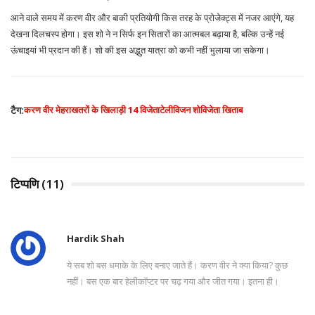
आने वाले समय में करण वीर और बाकी प्रतियोगी किस तरह के प्रोजेक्ट्स में नजर आएंगे, यह
देखना दिलचस्प होगा। इस शो ने न सिर्फ इन सितारों का आत्मबल बढ़ाया है, बल्कि उन्हें नई
ऊंचाइयां भी प्रदान की हैं। शो की इस अद्भुत यात्रा को कभी नहीं भुलाया जा सकेगा।
टैग:
करण वीर मेहरा
खतरों के खिलाड़ी 14 विजेता
टेलीविजन शो
विजेता खिताब
टिप्पणि (11)
Hardik Shah
ये सब शो बस धमाके के लिए बनाए जाते हैं। करण वीर ने क्या किया? कुछ
नहीं। बस एक बार हेलीकॉप्टर पर चढ़ गया और जीत गया। इतना ही।