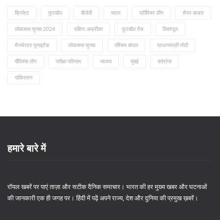
क्रिकेट
फुटबॉल
बीजेपी
भारत
प्रीमियर लीग
शेयर बाजार
लोकसभा चुनाव 2024
दक्षिण अफ्रीका
फुटबॉल मैच
लिवरपूल
मैनचेस्टर यूनाइटेड
लोकसभा चुनाव
पश्चिम बंगाल
प्रधानमंत्री मोदी
चैंपियंस लीग
परीक्षा परिणाम
भाजपा
मुंबई
कांग्रेस
पाकिस्तान
हमारे बारे में
रॉयल खबरें पर पाएं ताज़ा और सटीक दैनिक समाचार। भारत की हर मुख्य खबर और घटनाओं
की जानकारी एक ही जगह पर। हिंदी में पढ़ें अपने राज्य, देश और दुनिया की प्रमुख ख़बरें।