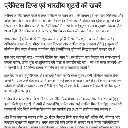
प्रैक्टिस टिप्स एवं भारतीय शूटरों की खबरें
ट्रेनिंग के लिए सबसे पहले बेसिक पोज़िशन पर काम करें – पैर समान दूरी पर, कंधे रिलैक्स्ड और
आँखें लक्ष्य के साथ लकीर में। हर बार ट्रिगर दबाने से पहले 3‑सेकंड का ब्रेक ले, इससे शॉट
स्थिर रहता है। बीते साल की प्रतियोगिताओं में भारत के कई शूटर ने अच्छा प्रदर्शन किया, जैसे
अन्ना बेज़ी और अमित पांडे ने अंतरराष्ट्रीय मंच पर मेडल जीत कर देश का मान बढ़ाया।
अगर आप नई एरिया में ट्रेनिंग शुरू करना चाहते हैं तो स्थानीय शूटिंग क्लब से संपर्क करें।
अधिकांश क्लब्स में 25 मीटर रेंज, एयर पिस्टल, और कोचिंग सत्र उपलब्ध होते हैं। शुरुआती
लोगों के लिए ग्रुप लेसन्स फायदेमंद होते हैं क्योंकि वो बुनियादी सिद्धांत जल्दी समझा देते हैं।
एक और महत्वपूर्ण बात – गन की मेंटेनेंस पर ध्यान दें। हर शॉट के बाद पिस्टल को साफ‑सफाई
करना चाहिए, ताकि धूल या लुब्रिकेंट की वजह से प्रदर्शन घटे नहीं। साथ ही बैरल का वार्म‑अप
भी जरूरी है; 5‑10 मिनट हल्का फायरिंग कर लीं तो सटीकता बढ़ती है।
इंटरनेट पर कई ट्यूटोरियल और वीडियो हैं जहाँ प्रोफेशनल शूटर अपनी प्रैक्टिस रूटीन शेयर
करते हैं। आप उन्हें देख कर अपने अभ्यास में नई तकनीक जोड़ सकते हैं। लेकिन याद रखें, हर
व्यक्ति की बॉडी स्ट्रक्चर अलग होती है, इसलिए जो एक के लिए काम करे ज़रूरी नहीं कि दूसरे
पर भी वही असर हो।
भविष्य में 2026 एशिया गेम्स और अगले ऑलिम्पिक में भारत को मजबूत पिस्तौल टीम चाहिए।
इसके लिये युवा शूटरों को अभी से स्काउटिंग, फंडिंग और सही कोचिंग मिलनी चाहिए। सरकारी
योजनाओं और निजी स्पॉन्सरशिप दोनों का सहयोग इस लक्ष्य को हकीकत बना सकता है।
अंत में यह कहा जा सकता है कि 25 मीटर पिस्टल सिर्फ एक खेल नहीं, बल्कि धैर्य, फोकस और
लगातार सुधार की यात्रा है। अगर आप इसे सही तरीके से अपनाएँ तो न केवल प्रतियोगिता में
बेहतर प्रदर्शन करेंगे, बल्कि आत्मविश्वास भी बढ़ेगा। इस टैग पेज पर आपको नवीनतम समाचार,