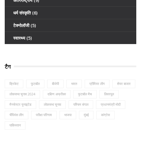
अंतरराष्ट्रीय
(9)
धर्म संस्कृति
(6)
टेक्नोलॉजी
(5)
स्वास्थ्य
(5)
टैग
क्रिकेट
फुटबॉल
बीजेपी
भारत
प्रीमियर लीग
शेयर बाजार
लोकसभा चुनाव 2024
दक्षिण अफ्रीका
फुटबॉल मैच
लिवरपूल
मैनचेस्टर यूनाइटेड
लोकसभा चुनाव
पश्चिम बंगाल
प्रधानमंत्री मोदी
चैंपियंस लीग
परीक्षा परिणाम
भाजपा
मुंबई
कांग्रेस
पाकिस्तान